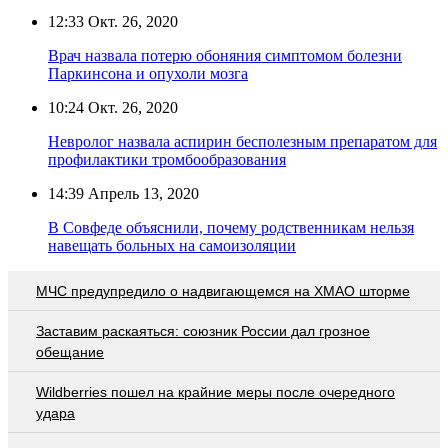
12:33
Окт. 26, 2020
Врач назвала потерю обоняния симптомом болезни
Паркинсона и опухоли мозга
10:24
Окт. 26, 2020
Невролог назвала аспирин бесполезным препаратом для
профилактики тромбообразования
14:39
Апрель 13, 2020
В Совфеде объяснили, почему родственникам нельзя
навещать больных на самоизоляции
МЧС предупредило о надвигающемся на ХМАО шторме
Заставим раскаяться: союзник России дал грозное
обещание
Wildberries пошел на крайние меры после очередного
удара