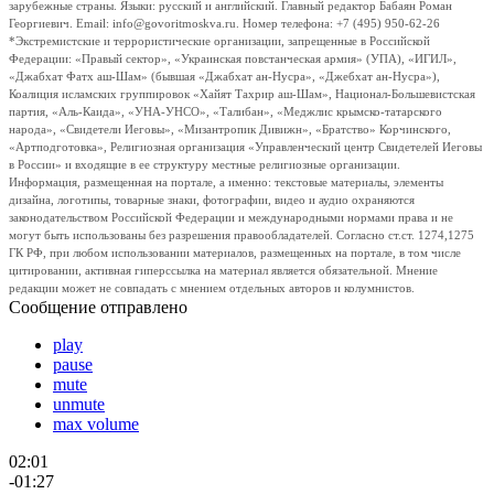
зарубежные страны. Языки: русский и английский. Главный редактор Бабаян Роман
Георгиевич. Email: info@govoritmoskva.ru. Номер телефона: +7 (495) 950-62-26
*Экстремистские и террористические организации, запрещенные в Российской
Федерации: «Правый сектор», «Украинская повстанческая армия» (УПА), «ИГИЛ»,
«Джабхат Фатх аш-Шам» (бывшая «Джабхат ан-Нусра», «Джебхат ан-Нусра»),
Коалиция исламских группировок «Хайят Тахрир аш-Шам», Национал-Большевистская
партия, «Аль-Каида», «УНА-УНСО», «Талибан», «Меджлис крымско-татарского
народа», «Свидетели Иеговы», «Мизантропик Дивижн», «Братство» Корчинского,
«Артподготовка», Религиозная организация «Управленческий центр Свидетелей Иеговы
в России» и входящие в ее структуру местные религиозные организации.
Информация, размещенная на портале, а именно: текстовые материалы, элементы
дизайна, логотипы, товарные знаки, фотографии, видео и аудио охраняются
законодательством Российской Федерации и международными нормами права и не
могут быть использованы без разрешения правообладателей. Согласно ст.ст. 1274,1275
ГК РФ, при любом использовании материалов, размещенных на портале, в том числе
цитировании, активная гиперссылка на материал является обязательной. Мнение
редакции может не совпадать с мнением отдельных авторов и колумнистов.
Сообщение отправлено
play
pause
mute
unmute
max volume
02:01
-01:27