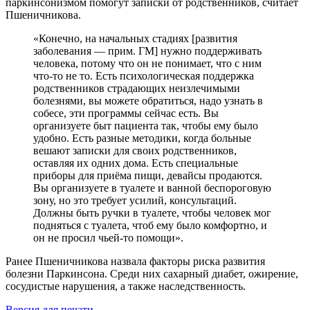
паркинсонизмом помогут записки от родственников, считает
Пшеничникова.
«Конечно, на начальных стадиях [развития
заболевания — прим. ГМ] нужно поддерживать
человека, потому что он не понимает, что с ним
что-то не то. Есть психологическая поддержка
родственников страдающих неизлечимыми
болезнями, вы можете обратиться, надо узнать в
собесе, эти программы сейчас есть. Вы
организуете быт пациента так, чтобы ему было
удобно. Есть разные методики, когда больные
вешают записки для своих родственников,
оставляя их одних дома. Есть специальные
приборы для приёма пищи, девайсы продаются.
Вы организуете в туалете и ванной беспороговую
зону, но это требует усилий, консультаций.
Должны быть ручки в туалете, чтобы человек мог
подняться с туалета, чтоб ему было комфортно, и
он не просил чьей-то помощи».
Ранее Пшеничникова назвала факторы риска развития
болезни Паркинсона. Среди них сахарный диабет, ожирение,
сосудистые нарушения, а также наследственность.
Версия для печати