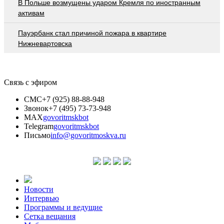
В Польше возмущены ударом Кремля по иностранным
активам
Пауэрбанк стал причиной пожара в квартире
Нижневартовска
Связь с эфиром
СМС
+7 (925) 88-88-948
Звонок
+7 (495) 73-73-948
MAX
govoritmskbot
Telegram
govoritmskbot
Письмо
info@govoritmoskva.ru
Новости
Интервью
Программы и ведущие
Сетка вещания