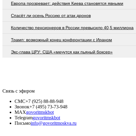
Европа прозревает: действия Киева становятся явными
Спасёт ли осень Россию от атак дронов
Количество пенсионеров в России превысило 40,5 миллиона
Трамп: возможный конец конфронтации с Ираном
Экс-глава ЦРУ: США «мечутся как пьяный боксер»
Связь с эфиром
СМС
+7 (925) 88-88-948
Звонок
+7 (495) 73-73-948
MAX
govoritmskbot
Telegram
govoritmskbot
Письмо
info@govoritmoskva.ru