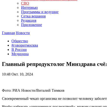
СВО
Интервью
Программы и ведущие
Сетка вещания
Редакция
Приложение
Главная
Новости
Общество
#говоритмосква
В России
Медицина
Главный репродуктолог Минздрава счё
10:48
Окт. 10, 2024
Фото: РИА Новости/Виталий Тимкив
Своевременный чекап организма не позволит человеку заболет
Чтобы избежать «запущенных последствий», врачам следует о