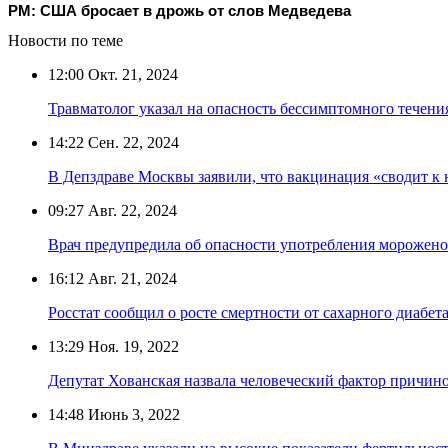
PM: США бросает в дрожь от слов Медведева
Новости по теме
12:00
Окт. 21, 2024
Травматолог указал на опасность бессимптомного течени
14:22
Сен. 22, 2024
В Депздраве Москвы заявили, что вакцинация «сводит к 
09:27
Авг. 22, 2024
Врач предупредила об опасности употребления морожено
16:12
Авг. 21, 2024
Росстат сообщил о росте смертности от сахарного диабет
13:29
Ноя. 19, 2022
Депутат Хованская назвала человеческий фактор причино
14:48
Июнь 3, 2022