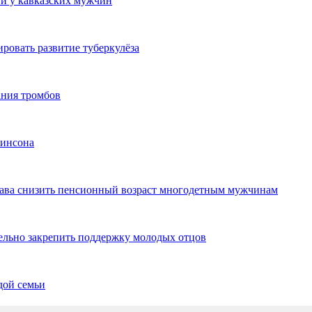
ти у кавказских мужчин
овать развитие туберкулёза
ния тромбов
кинсона
рава снизить пенсионный возраст многодетным мужчинам
ельно закрепить поддержку молодых отцов
дой семьи