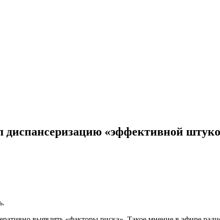
л диспансеризацию «эффективной штук
ь.
перативно выявлять «факторы риска». Такое мнение в эфире ра