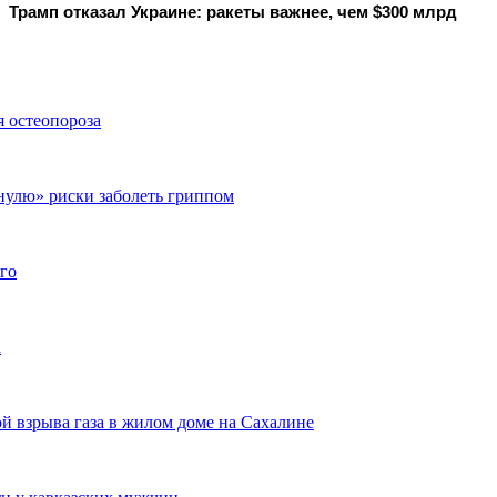
Трамп отказал Украине: ракеты важнее, чем $300 млрд
я остеопороза
нулю» риски заболеть гриппом
го
а
й взрыва газа в жилом доме на Сахалине