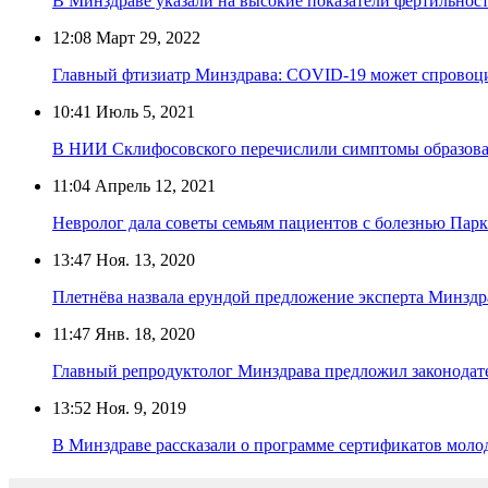
В Минздраве указали на высокие показатели фертильнос
12:08
Март 29, 2022
Главный фтизиатр Минздрава: COVID-19 может спровоцир
10:41
Июль 5, 2021
В НИИ Склифосовского перечислили симптомы образова
11:04
Апрель 12, 2021
Невролог дала советы семьям пациентов с болезнью Пар
13:47
Ноя. 13, 2020
Плетнёва назвала ерундой предложение эксперта Минзд
11:47
Янв. 18, 2020
Главный репродуктолог Минздрава предложил законодат
13:52
Ноя. 9, 2019
В Минздраве рассказали о программе сертификатов моло