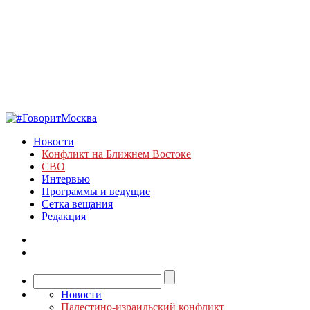
Новости
Конфликт на Ближнем Востоке
СВО
Интервью
Программы и ведущие
Сетка вещания
Редакция
Новости
Палестино-израильский конфликт