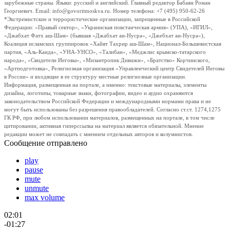
зарубежные страны. Языки: русский и английский. Главный редактор Бабаян Роман
Георгиевич. Email: info@govoritmoskva.ru. Номер телефона: +7 (495) 950-62-26
*Экстремистские и террористические организации, запрещенные в Российской
Федерации: «Правый сектор», «Украинская повстанческая армия» (УПА), «ИГИЛ»,
«Джабхат Фатх аш-Шам» (бывшая «Джабхат ан-Нусра», «Джебхат ан-Нусра»),
Коалиция исламских группировок «Хайят Тахрир аш-Шам», Национал-Большевистская
партия, «Аль-Каида», «УНА-УНСО», «Талибан», «Меджлис крымско-татарского
народа», «Свидетели Иеговы», «Мизантропик Дивижн», «Братство» Корчинского,
«Артподготовка», Религиозная организация «Управленческий центр Свидетелей Иеговы
в России» и входящие в ее структуру местные религиозные организации.
Информация, размещенная на портале, а именно: текстовые материалы, элементы
дизайна, логотипы, товарные знаки, фотографии, видео и аудио охраняются
законодательством Российской Федерации и международными нормами права и не
могут быть использованы без разрешения правообладателей. Согласно ст.ст. 1274,1275
ГК РФ, при любом использовании материалов, размещенных на портале, в том числе
цитировании, активная гиперссылка на материал является обязательной. Мнение
редакции может не совпадать с мнением отдельных авторов и колумнистов.
Сообщение отправлено
play
pause
mute
unmute
max volume
02:01
-01:27