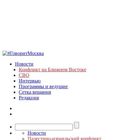
Новости
Конфликт на Ближнем Востоке
СВО
Интервью
Программы и ведущие
Сетка вещания
Редакция
Новости
Палестино-израильский конфликт