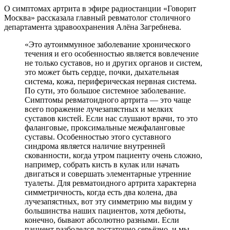
О симптомах артрита в эфире радиостанции «Говорит
Москва» рассказала главный ревматолог столичного
департамента здравоохранения Алёна Загребнева.
«Это аутоиммунное заболевание хронического
течения и его особенностью является вовлечение
не только суставов, но и других органов и систем,
это может быть сердце, почки, дыхательная
система, кожа, периферическая нервная система.
По сути, это большое системное заболевание.
Симптомы ревматоидного артрита — это чаще
всего поражение лучезапястных и мелких
суставов кистей. Если нас слушают врачи, то это
фаланговые, проксимальные межфаланговые
суставы. Особенностью этого суставного
синдрома является наличие внутренней
скованности, когда утром пациенту очень сложно,
например, собрать кисть в кулак или начать
двигаться и совершать элементарные утренние
туалеты. Для ревматоидного артрита характерна
симметричность, когда есть два колена, два
лучезапястных, вот эту симметрию мы видим у
большинства наших пациентов, хотя дебюты,
конечно, бывают абсолютно разными. Если
пациент разболелся достаточно серьёзно, и мы