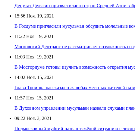
Депутат Делягин призвал власти стран Средней Азии заб
15:56
Ноя. 19, 2021
В Госдуме пригласили мусульман обсудить молельные ко
11:22
Ноя. 19, 2021
Московский Дептранс не рассматривает возможность соз
11:03
Ноя. 19, 2021
В Мосгордуме готовы изучить возможность открытия мус
14:02
Ноя. 15, 2021
Глава Троицка рассказал о жалобах местных жителей на 
11:57
Ноя. 15, 2021
В Духовном управлении мусульман назвали слухами пла
09:22
Ноя. 3, 2021
Подмосковный муфтий назвал тяжёлой ситуацию с число