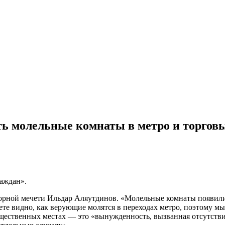
 молельные комнаты в метро и торговы
аждан».
рной мечети Ильдар Аляутдинов. «Молельные комнаты появилис
ете видно, как верующие молятся в переходах метро, поэтому м
бщественных местах — это «вынужденность, вызванная отсутств