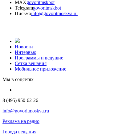
MAX
govoritmskbot
Telegram
govoritmskbot
Письмо
info@govoritmoskva.ru
Новости
Интервью
Программы и ведущие
Сетка вещания
Мобильное приложение
Мы в соцсетях
8 (495) 950-62-26
info@govoritmoskva.ru
Реклама на радио
Города вещания