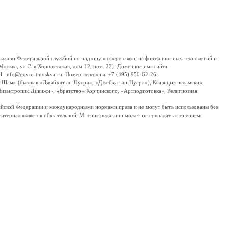
дано Федеральной службой по надзору в сфере связи, информационных технологий и
сква, ул. 3-я Хорошевская, дом 12, пом. 22). Доменное имя сайта
 info@govoritmoskva.ru. Номер телефона: +7 (495) 950-62-26
ш-Шам» (бывшая «Джабхат ан-Нусра», «Джебхат ан-Нусра»), Коалиция исламских
изантропик Дивижн», «Братство» Корчинского, «Артподготовка», Религиозная
ссийской Федерации и международными нормами права и не могут быть использованы без
материал является обязательной. Мнение редакции может не совпадать с мнением