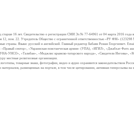
ше 16 лет. Свидетельство о регистрации СМИ Эл № 77-64961 от 04 марта 2016 года вы
ом 12, пом. 22. Учредитель Общество с ограниченной ответственностью «РУ ФМ» (123298 Мо
траны. Языки: русский и английский. Главный редактор Бабаян Роман Георгиевич. Email:
и: «Правый сектор», «Украинская повстанческая армия» (УПА), «ИГИЛ», «Джабхат Фатх а
«УНА-УНСО», «Талибан», «Меджлис крымско-татарского народа», «Свидетели Иеговы», «М
туру местные религиозные организации.
, логотипы, товарные знаки, фотографии, видео и аудио охраняются законодательством Ро
и материалов, размещенных на портале, в том числе цитировании, активная гиперссылка на 