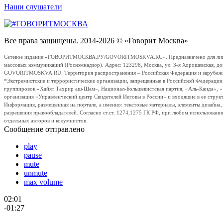
Наши слушатели
Все права защищены. 2014-2026 © «Говорит Москва»
Сетевое издание «ГОВОРИТМОСКВА.РУ/GOVORITMOSKVA.RU». Предназначено для лиц стар
массовых коммуникаций (Роскомнадзор). Адрес: 123298, Москва, ул. 3-я Хорошевская, д
GOVORITMOSKVA.RU. Территория распространения – Российская Федерация и зарубежные с
*Экстремистские и террористические организации, запрещенные в Российской Федераци
группировок «Хайят Тахрир аш-Шам», Национал-Большевистская партия, «Аль-Каида», 
организация «Управленческий центр Свидетелей Иеговы в России» и входящие в ее струк
Информация, размещенная на портале, а именно: текстовые материалы, элементы дизайна
разрешения правообладателей. Согласно ст.ст. 1274,1275 ГК РФ, при любом использовани
отдельных авторов и колумнистов.
Сообщение отправлено
play
pause
mute
unmute
max volume
02:01
-01:27