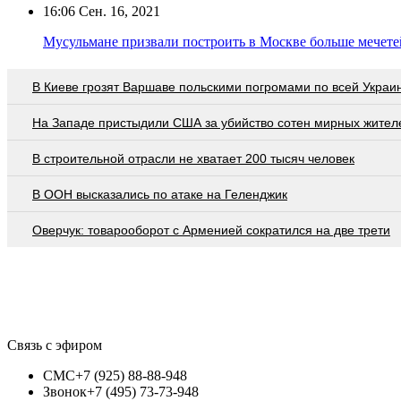
16:06
Сен. 16, 2021
Мусульмане призвали построить в Москве больше мечетей
В Киеве грозят Варшаве польскими погромами по всей Украи
На Западе пристыдили США за убийство сотен мирных жител
В строительной отрасли не хватает 200 тысяч человек
В ООН высказались по атаке на Геленджик
Оверчук: товарооборот с Арменией сократился на две трети
Связь с эфиром
СМС
+7 (925) 88-88-948
Звонок
+7 (495) 73-73-948