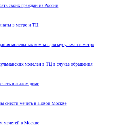
рать своих граждан из России
мнаты в метро и ТЦ
дания молельных комнат для мусульман в метро
ульманских молелен в ТЦ в случае обращения
мечеть в жилом доме
ны снести мечеть в Новой Москве
м мечетей в Москве