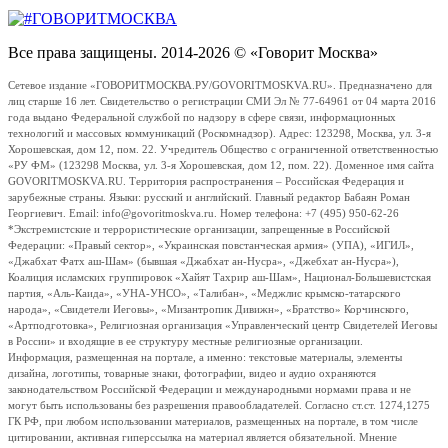
Все права защищены. 2014-2026 © «Говорит Москва»
Сетевое издание «ГОВОРИТМОСКВА.РУ/GOVORITMOSKVA.RU». Предназначено для
лиц старше 16 лет. Свидетельство о регистрации СМИ Эл № 77-64961 от 04 марта 2016
года выдано Федеральной службой по надзору в сфере связи, информационных
технологий и массовых коммуникаций (Роскомнадзор). Адрес: 123298, Москва, ул. 3-я
Хорошевская, дом 12, пом. 22. Учредитель Общество с ограниченной ответственностью
«РУ ФМ» (123298 Москва, ул. 3-я Хорошевская, дом 12, пом. 22). Доменное имя сайта
GOVORITMOSKVA.RU. Территория распространения – Российская Федерация и
зарубежные страны. Языки: русский и английский. Главный редактор Бабаян Роман
Георгиевич. Email: info@govoritmoskva.ru. Номер телефона: +7 (495) 950-62-26
*Экстремистские и террористические организации, запрещенные в Российской
Федерации: «Правый сектор», «Украинская повстанческая армия» (УПА), «ИГИЛ»,
«Джабхат Фатх аш-Шам» (бывшая «Джабхат ан-Нусра», «Джебхат ан-Нусра»),
Коалиция исламских группировок «Хайят Тахрир аш-Шам», Национал-Большевистская
партия, «Аль-Каида», «УНА-УНСО», «Талибан», «Меджлис крымско-татарского
народа», «Свидетели Иеговы», «Мизантропик Дивижн», «Братство» Корчинского,
«Артподготовка», Религиозная организация «Управленческий центр Свидетелей Иеговы
в России» и входящие в ее структуру местные религиозные организации.
Информация, размещенная на портале, а именно: текстовые материалы, элементы
дизайна, логотипы, товарные знаки, фотографии, видео и аудио охраняются
законодательством Российской Федерации и международными нормами права и не
могут быть использованы без разрешения правообладателей. Согласно ст.ст. 1274,1275
ГК РФ, при любом использовании материалов, размещенных на портале, в том числе
цитировании, активная гиперссылка на материал является обязательной. Мнение