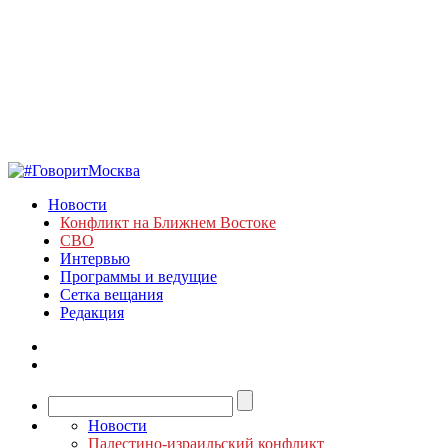
Новости
Конфликт на Ближнем Востоке
СВО
Интервью
Программы и ведущие
Сетка вещания
Редакция
Новости
Палестино-израильский конфликт