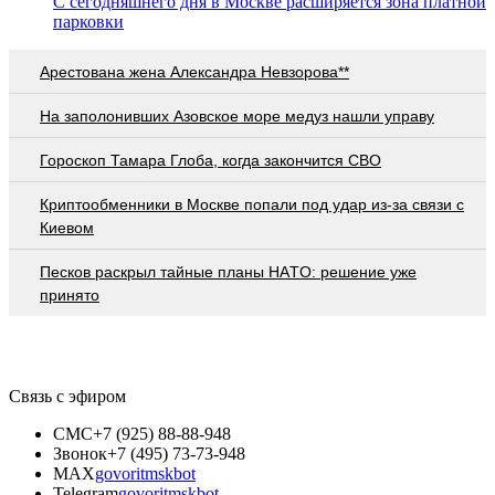
С сегодняшнего дня в Москве расширяется зона платной
парковки
Арестована жена Александра Невзорова**
На заполонивших Азовское море медуз нашли управу
Гороскоп Тамара Глоба, когда закончится СВО
Криптообменники в Москве попали под удар из-за связи с
Киевом
Пecкoв рacкрыл тaйныe плaны НAТO: рeшeниe ужe
принятo
Связь с эфиром
СМС
+7 (925) 88-88-948
Звонок
+7 (495) 73-73-948
MAX
govoritmskbot
Telegram
govoritmskbot