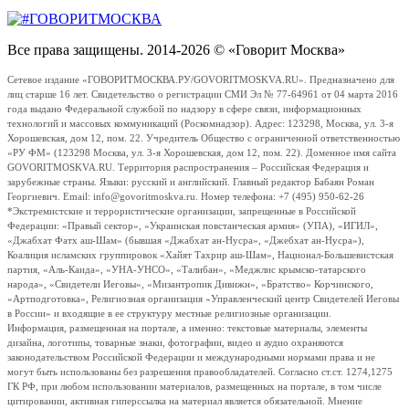
Все права защищены. 2014-2026 © «Говорит Москва»
Сетевое издание «ГОВОРИТМОСКВА.РУ/GOVORITMOSKVA.RU». Предназначено для
лиц старше 16 лет. Свидетельство о регистрации СМИ Эл № 77-64961 от 04 марта 2016
года выдано Федеральной службой по надзору в сфере связи, информационных
технологий и массовых коммуникаций (Роскомнадзор). Адрес: 123298, Москва, ул. 3-я
Хорошевская, дом 12, пом. 22. Учредитель Общество с ограниченной ответственностью
«РУ ФМ» (123298 Москва, ул. 3-я Хорошевская, дом 12, пом. 22). Доменное имя сайта
GOVORITMOSKVA.RU. Территория распространения – Российская Федерация и
зарубежные страны. Языки: русский и английский. Главный редактор Бабаян Роман
Георгиевич. Email: info@govoritmoskva.ru. Номер телефона: +7 (495) 950-62-26
*Экстремистские и террористические организации, запрещенные в Российской
Федерации: «Правый сектор», «Украинская повстанческая армия» (УПА), «ИГИЛ»,
«Джабхат Фатх аш-Шам» (бывшая «Джабхат ан-Нусра», «Джебхат ан-Нусра»),
Коалиция исламских группировок «Хайят Тахрир аш-Шам», Национал-Большевистская
партия, «Аль-Каида», «УНА-УНСО», «Талибан», «Меджлис крымско-татарского
народа», «Свидетели Иеговы», «Мизантропик Дивижн», «Братство» Корчинского,
«Артподготовка», Религиозная организация «Управленческий центр Свидетелей Иеговы
в России» и входящие в ее структуру местные религиозные организации.
Информация, размещенная на портале, а именно: текстовые материалы, элементы
дизайна, логотипы, товарные знаки, фотографии, видео и аудио охраняются
законодательством Российской Федерации и международными нормами права и не
могут быть использованы без разрешения правообладателей. Согласно ст.ст. 1274,1275
ГК РФ, при любом использовании материалов, размещенных на портале, в том числе
цитировании, активная гиперссылка на материал является обязательной. Мнение