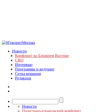
Новости
Конфликт на Ближнем Востоке
СВО
Интервью
Программы и ведущие
Сетка вещания
Редакция
Новости
Палестино-израильский конфликт