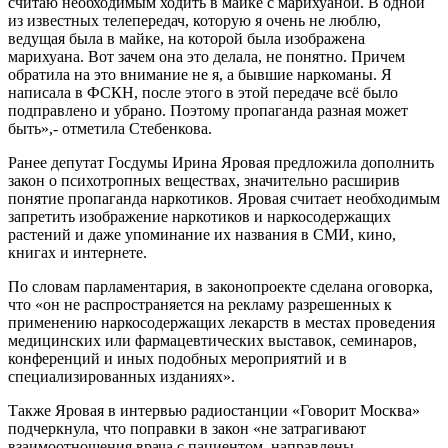
считаю необходимым ходить в майке с марихуаной. В одной
из известных телепередач, которую я очень не люблю,
ведущая была в майке, на которой была изображена
марихуана. Вот зачем она это делала, не понятно. Причем
обратила на это внимание не я, а бывшие наркоманы. Я
написала в ФСКН, после этого в этой передаче всё было
подправлено и убрано. Поэтому пропаганда разная может
быть»,- отметила Стебенкова.
Ранее депутат Госдумы Ирина Яровая предложила дополнить
закон о психотропных веществах, значительно расширив
понятие пропаганда наркотиков. Яровая считает необходимым
запретить изображение наркотиков и наркосодержащих
растений и даже упоминание их названия в СМИ, кино,
книгах и интернете.
По словам парламентария, в законопроекте сделана оговорка,
что «он не распространяется на рекламу разрешенных к
применению наркосодержащих лекарств в местах проведения
медицинских или фармацевтических выставок, семинаров,
конференций и иных подобных мероприятий и в
специализированных изданиях».
Также Яровая в интервью радиостанции «Говорит Москва»
подчеркнула, что поправки в закон «не затрагивают
взаимоотношения врача с пациентом, направлены