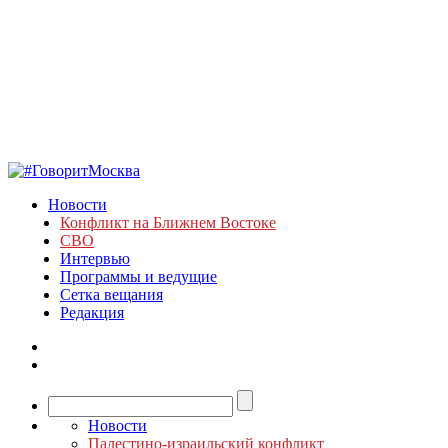
Новости
Конфликт на Ближнем Востоке
СВО
Интервью
Программы и ведущие
Сетка вещания
Редакция
Новости
Палестино-израильский конфликт