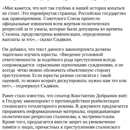
«Мне кажется, что вот так глубоко в нашей истории копаться
не стоит. Это перевёрнутая страница. Российское государство
как правопреемник Советского Союза принесло
официальные извинения всем жертвам политических
репрессий за те ужасы, которые были допущены во времена
Сталина, предусмотрены компенсации, определенные
выплаты за это», - сказал Сидякин.
Он добавил, что текст данного законопроекта должны
тщательно изучить юристы. «Введение уголовной
ответственности за подобного рода преступления всегда
сопровождается серьезными оценочными суждениями, и не
всегда чётко можно обозначить объективную сторону
преступления. Если юристы разные согласятся с такой
оценкой, то можно всерьёз дискутировать: нужно нам это или
нет», - подчеркнул Сидякин.
Ранее стало известно, что сенатор Константин Добрынин внёс
в Госдуму законопроект о противодействии реабилитации
сталинского тоталитарного режима. В документе предлагается
приравнять информационные материалы, оправдывающие
политические репрессии сталинизма, к экстремистским.
Кроме того, предлагается ввести запрет на увековечение
памяти о лицах, причастных к преступлениям сталинского