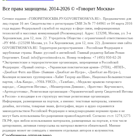
Все права защищены. 2014-2026 © «Говорит Москва»
Сетевое издание «ГОВОРИТМОСКВА.РУ/GOVORITMOSKVA.RU». Предназначено для
лиц старше 16 лет. Свидетельство о регистрации СМИ Эл № 77-64961 от 04 марта 2016
года выдано Федеральной службой по надзору в сфере связи, информационных
технологий и массовых коммуникаций (Роскомнадзор). Адрес: 123298, Москва, ул. 3-я
Хорошевская, дом 12, пом. 22. Учредитель Общество с ограниченной ответственностью
«РУ ФМ» (123298 Москва, ул. 3-я Хорошевская, дом 12, пом. 22). Доменное имя сайта
GOVORITMOSKVA.RU. Территория распространения – Российская Федерация и
зарубежные страны. Языки: русский и английский. Главный редактор Бабаян Роман
Георгиевич. Email: info@govoritmoskva.ru. Номер телефона: +7 (495) 950-62-26
*Экстремистские и террористические организации, запрещенные в Российской
Федерации: «Правый сектор», «Украинская повстанческая армия» (УПА), «ИГИЛ»,
«Джабхат Фатх аш-Шам» (бывшая «Джабхат ан-Нусра», «Джебхат ан-Нусра»),
Коалиция исламских группировок «Хайят Тахрир аш-Шам», Национал-Большевистская
партия, «Аль-Каида», «УНА-УНСО», «Талибан», «Меджлис крымско-татарского
народа», «Свидетели Иеговы», «Мизантропик Дивижн», «Братство» Корчинского,
«Артподготовка», Религиозная организация «Управленческий центр Свидетелей Иеговы
в России» и входящие в ее структуру местные религиозные организации.
Информация, размещенная на портале, а именно: текстовые материалы, элементы
дизайна, логотипы, товарные знаки, фотографии, видео и аудио охраняются
законодательством Российской Федерации и международными нормами права и не
могут быть использованы без разрешения правообладателей. Согласно ст.ст. 1274,1275
ГК РФ, при любом использовании материалов, размещенных на портале, в том числе
цитировании, активная гиперссылка на материал является обязательной. Мнение
редакции может не совпадать с мнением отдельных авторов и колумнистов.
Сообщение отправлено