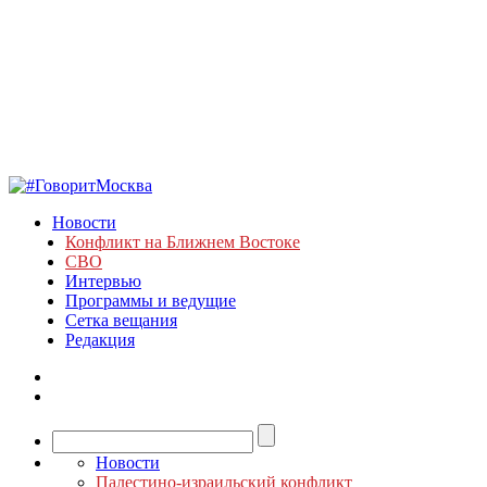
Новости
Конфликт на Ближнем Востоке
СВО
Интервью
Программы и ведущие
Сетка вещания
Редакция
Новости
Палестино-израильский конфликт