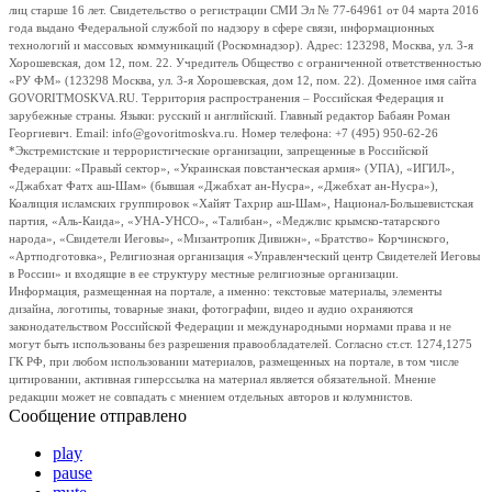
лиц старше 16 лет. Свидетельство о регистрации СМИ Эл № 77-64961 от 04 марта 2016
года выдано Федеральной службой по надзору в сфере связи, информационных
технологий и массовых коммуникаций (Роскомнадзор). Адрес: 123298, Москва, ул. 3-я
Хорошевская, дом 12, пом. 22. Учредитель Общество с ограниченной ответственностью
«РУ ФМ» (123298 Москва, ул. 3-я Хорошевская, дом 12, пом. 22). Доменное имя сайта
GOVORITMOSKVA.RU. Территория распространения – Российская Федерация и
зарубежные страны. Языки: русский и английский. Главный редактор Бабаян Роман
Георгиевич. Email: info@govoritmoskva.ru. Номер телефона: +7 (495) 950-62-26
*Экстремистские и террористические организации, запрещенные в Российской
Федерации: «Правый сектор», «Украинская повстанческая армия» (УПА), «ИГИЛ»,
«Джабхат Фатх аш-Шам» (бывшая «Джабхат ан-Нусра», «Джебхат ан-Нусра»),
Коалиция исламских группировок «Хайят Тахрир аш-Шам», Национал-Большевистская
партия, «Аль-Каида», «УНА-УНСО», «Талибан», «Меджлис крымско-татарского
народа», «Свидетели Иеговы», «Мизантропик Дивижн», «Братство» Корчинского,
«Артподготовка», Религиозная организация «Управленческий центр Свидетелей Иеговы
в России» и входящие в ее структуру местные религиозные организации.
Информация, размещенная на портале, а именно: текстовые материалы, элементы
дизайна, логотипы, товарные знаки, фотографии, видео и аудио охраняются
законодательством Российской Федерации и международными нормами права и не
могут быть использованы без разрешения правообладателей. Согласно ст.ст. 1274,1275
ГК РФ, при любом использовании материалов, размещенных на портале, в том числе
цитировании, активная гиперссылка на материал является обязательной. Мнение
редакции может не совпадать с мнением отдельных авторов и колумнистов.
Сообщение отправлено
play
pause