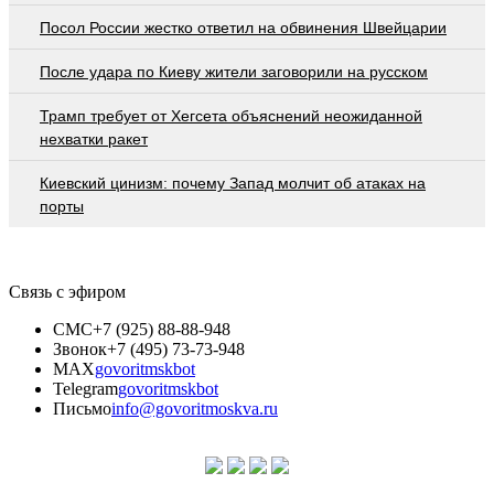
Посол России жестко ответил на обвинения Швейцарии
После удара по Киеву жители заговорили на русском
Трамп требует от Хегсета объяснений неожиданной
нехватки ракет
Киевский цинизм: почему Запад молчит об атаках на
порты
Связь с эфиром
СМС
+7 (925) 88-88-948
Звонок
+7 (495) 73-73-948
MAX
govoritmskbot
Telegram
govoritmskbot
Письмо
info@govoritmoskva.ru