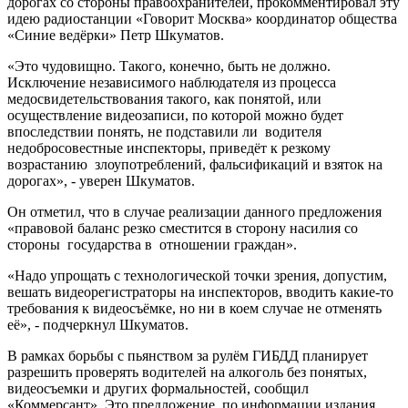
дорогах со стороны правоохранителей, прокомментировал эту
идею радиостанции «Говорит Москва» координатор общества
«Синие ведёрки» Петр Шкуматов.
«Это чудовищно. Такого, конечно, быть не должно.
Исключение независимого наблюдателя из процесса
медосвидетельствования такого, как понятой, или
осуществление видеозаписи, по которой можно будет
впоследствии понять, не подставили ли водителя
недобросовестные инспекторы, приведёт к резкому
возрастанию злоупотреблений, фальсификаций и взяток на
дорогах», - уверен Шкуматов.
Он отметил, что в случае реализации данного предложения
«правовой баланс резко сместится в сторону насилия со
стороны государства в отношении граждан».
«Надо упрощать с технологической точки зрения, допустим,
вешать видеорегистраторы на инспекторов, вводить какие-то
требования к видеосъёмке, но ни в коем случае не отменять
её», - подчеркнул Шкуматов.
В рамках борьбы с пьянством за рулём ГИБДД планирует
разрешить проверять водителей на алкоголь без понятых,
видеосъемки и других формальностей, сообщил
«Коммерсант». Это предложение, по информации издания,