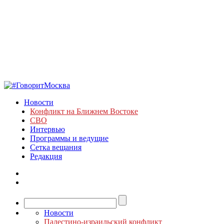
Новости
Конфликт на Ближнем Востоке
СВО
Интервью
Программы и ведущие
Сетка вещания
Редакция
Новости
Палестино-израильский конфликт