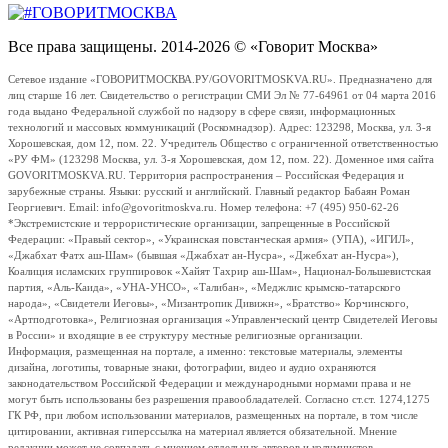
Все права защищены. 2014-2026 © «Говорит Москва»
Сетевое издание «ГОВОРИТМОСКВА.РУ/GOVORITMOSKVA.RU». Предназначено для
лиц старше 16 лет. Свидетельство о регистрации СМИ Эл № 77-64961 от 04 марта 2016
года выдано Федеральной службой по надзору в сфере связи, информационных
технологий и массовых коммуникаций (Роскомнадзор). Адрес: 123298, Москва, ул. 3-я
Хорошевская, дом 12, пом. 22. Учредитель Общество с ограниченной ответственностью
«РУ ФМ» (123298 Москва, ул. 3-я Хорошевская, дом 12, пом. 22). Доменное имя сайта
GOVORITMOSKVA.RU. Территория распространения – Российская Федерация и
зарубежные страны. Языки: русский и английский. Главный редактор Бабаян Роман
Георгиевич. Email: info@govoritmoskva.ru. Номер телефона: +7 (495) 950-62-26
*Экстремистские и террористические организации, запрещенные в Российской
Федерации: «Правый сектор», «Украинская повстанческая армия» (УПА), «ИГИЛ»,
«Джабхат Фатх аш-Шам» (бывшая «Джабхат ан-Нусра», «Джебхат ан-Нусра»),
Коалиция исламских группировок «Хайят Тахрир аш-Шам», Национал-Большевистская
партия, «Аль-Каида», «УНА-УНСО», «Талибан», «Меджлис крымско-татарского
народа», «Свидетели Иеговы», «Мизантропик Дивижн», «Братство» Корчинского,
«Артподготовка», Религиозная организация «Управленческий центр Свидетелей Иеговы
в России» и входящие в ее структуру местные религиозные организации.
Информация, размещенная на портале, а именно: текстовые материалы, элементы
дизайна, логотипы, товарные знаки, фотографии, видео и аудио охраняются
законодательством Российской Федерации и международными нормами права и не
могут быть использованы без разрешения правообладателей. Согласно ст.ст. 1274,1275
ГК РФ, при любом использовании материалов, размещенных на портале, в том числе
цитировании, активная гиперссылка на материал является обязательной. Мнение
редакции может не совпадать с мнением отдельных авторов и колумнистов.