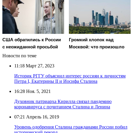
США обратились к России
Громкий хлопок над
с неожиданной просьбой
Москвой: что произошло
Новости по теме
11:18
Март 27, 2023
Историк РГГУ объяснил интерес россиян к личностям
Петра I, Екатерины II и Иосифа Сталина
16:28
Ноя. 5, 2021
Духовник патриарха Кирилла связал пандемию
коронавируса с почитанием Сталина и Ленина
07:21
Апрель 16, 2019
Уровень одобрения Сталина гражданами России побил
исторический рекорд