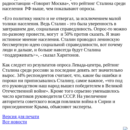
радиостанции «Говорит Москва», что рейтинг Сталина среди
населения РФ выше, чем показывают опросы.
«Его политику никто и не отвергал, за исключением малой
толики населения. Ведь Сталин - это была уверенность в
завтрашнем дне, социальная справедливость. Опрос-то можно
по-разному провести, могут и 50% против сказать. Я знаю
истинное мнение населения. Сталин проводил ленинскую
бессмертную идею социальной справедливости, вот почему
люди и дальше, и больше навсегда будут Сталина
<поддерживать>», - сказал Харитонов.
Как следует из результатов опроса Левада-центра, рейтинг
Сталина среди россиян за последние девять лет значительно
вырос. 34% респондентов считают, что, какие бы ошибки и
пороки ни приписывались Сталину, самое важное, «что под
его руководством наш народ вышел победителем в Великой
Отечественной войне». Кроме того серьезно уменьшилось
число критиков руководителя СССР. На увеличение
авторитета советского вождя повлияли война в Сирии и
присоединение Крыма, объясняют эксперты.
Версия для печати
Все новости