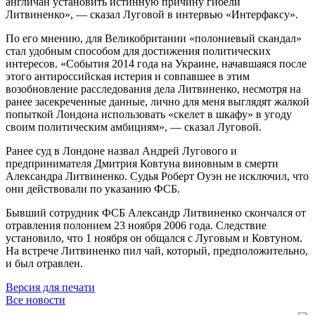
англичан установить истинную причину гибели
Литвиненко», — сказал Луговой в интервью «Интерфаксу».
По его мнению, для Великобритании «полониевый скандал»
стал удобным способом для достижения политических
интересов. «События 2014 года на Украине, начавшаяся после
этого антироссийская истерия и совпавшее в этим
возобновление расследования дела Литвиненко, несмотря на
ранее засекреченные данные, лично для меня выглядят жалкой
попыткой Лондона использовать «скелет в шкафу» в угоду
своим политическим амбициям», — сказал Луговой.
Ранее суд в Лондоне назвал Андрей Лугового и
предпринимателя Дмитрия Ковтуна виновным в смерти
Александра Литвиненко. Судья Роберт Оуэн не исключил, что
они действовали по указанию ФСБ.
Бывший сотрудник ФСБ Александр Литвиненко скончался от
отравления полонием 23 ноября 2006 года. Следствие
установило, что 1 ноября он общался с Луговым и Ковтуном.
На встрече Литвиненко пил чай, который, предположительно,
и был отравлен.
Версия для печати
Все новости