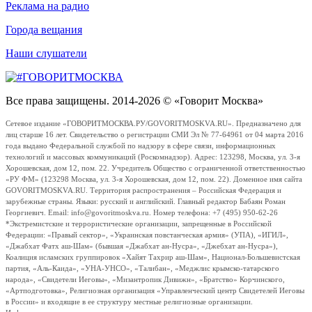
Реклама на радио
Города вещания
Наши слушатели
Все права защищены. 2014-2026 © «Говорит Москва»
Сетевое издание «ГОВОРИТМОСКВА.РУ/GOVORITMOSKVA.RU». Предназначено для
лиц старше 16 лет. Свидетельство о регистрации СМИ Эл № 77-64961 от 04 марта 2016
года выдано Федеральной службой по надзору в сфере связи, информационных
технологий и массовых коммуникаций (Роскомнадзор). Адрес: 123298, Москва, ул. 3-я
Хорошевская, дом 12, пом. 22. Учредитель Общество с ограниченной ответственностью
«РУ ФМ» (123298 Москва, ул. 3-я Хорошевская, дом 12, пом. 22). Доменное имя сайта
GOVORITMOSKVA.RU. Территория распространения – Российская Федерация и
зарубежные страны. Языки: русский и английский. Главный редактор Бабаян Роман
Георгиевич. Email: info@govoritmoskva.ru. Номер телефона: +7 (495) 950-62-26
*Экстремистские и террористические организации, запрещенные в Российской
Федерации: «Правый сектор», «Украинская повстанческая армия» (УПА), «ИГИЛ»,
«Джабхат Фатх аш-Шам» (бывшая «Джабхат ан-Нусра», «Джебхат ан-Нусра»),
Коалиция исламских группировок «Хайят Тахрир аш-Шам», Национал-Большевистская
партия, «Аль-Каида», «УНА-УНСО», «Талибан», «Меджлис крымско-татарского
народа», «Свидетели Иеговы», «Мизантропик Дивижн», «Братство» Корчинского,
«Артподготовка», Религиозная организация «Управленческий центр Свидетелей Иеговы
в России» и входящие в ее структуру местные религиозные организации.