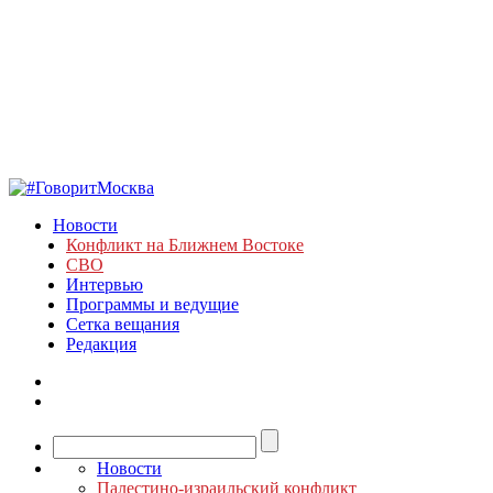
Новости
Конфликт на Ближнем Востоке
СВО
Интервью
Программы и ведущие
Сетка вещания
Редакция
Новости
Палестино-израильский конфликт