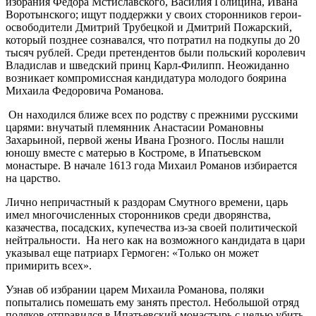
избрания Федора Мстиславского, Василия Голицина, Ивана
Воротынского; ищут поддержки у своих сторонников герои-
освободители Дмитрий Трубецкой и Дмитрий Пожарский,
который позднее сознавался, что потратил на подкупы до 20
тысяч рублей. Среди претендентов были польский королевич
Владислав и шведский принц Карл-Филипп. Неожиданно
возникает компромиссная кандидатура молодого боярина
Михаила Федоровича Романова.
Он находился ближе всех по родству с прежними русскими
царями: внучатый племянник Анастасии Романовны
Захарьиной, первой жены Ивана Грозного. Послы нашли
юношу вместе с матерью в Костроме, в Ипатьевском
монастыре. В начале 1613 года Михаил Романов избирается
на царство.
Лично непричастный к раздорам Смутного времени, царь
имел многочисленных сторонников среди дворянства,
казачества, посадских, купечества из-за своей политической
нейтральности. На него как на возможного кандидата в цари
указывал еще патриарх Гермоген: «Только он может
примирить всех».
Узнав об избрании царем Михаила Романова, поляки
попытались помешать ему занять престол. Небольшой отряд
поляков отправился в Ипатьевский монастырь с целью убить