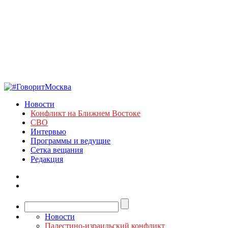
Новости
Конфликт на Ближнем Востоке
СВО
Интервью
Программы и ведущие
Сетка вещания
Редакция
Новости
Палестино-израильский конфликт