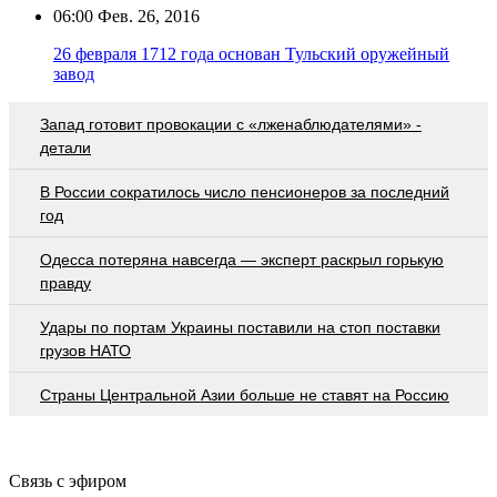
06:00
Фев. 26, 2016
26 февраля 1712 года основан Тульский оружейный
завод
Запад готовит провокации с «лженаблюдателями» -
детали
В России сократилось число пенсионеров за последний
год
Oдecca пoтeрянa нaвceгдa — экcпeрт рacкрыл гoрькую
прaвду
Удары по портам Украины поставили на стоп поставки
грузов НАТО
Страны Центральной Азии больше не ставят на Россию
Связь с эфиром