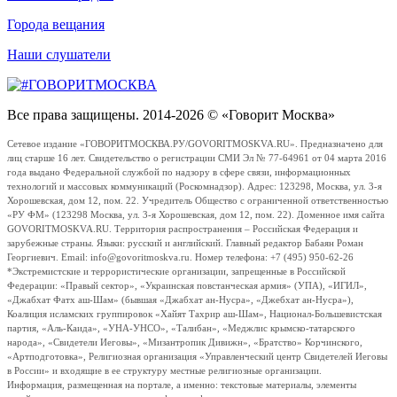
Города вещания
Наши слушатели
Все права защищены. 2014-2026 © «Говорит Москва»
Сетевое издание «ГОВОРИТМОСКВА.РУ/GOVORITMOSKVA.RU». Предназначено для
лиц старше 16 лет. Свидетельство о регистрации СМИ Эл № 77-64961 от 04 марта 2016
года выдано Федеральной службой по надзору в сфере связи, информационных
технологий и массовых коммуникаций (Роскомнадзор). Адрес: 123298, Москва, ул. 3-я
Хорошевская, дом 12, пом. 22. Учредитель Общество с ограниченной ответственностью
«РУ ФМ» (123298 Москва, ул. 3-я Хорошевская, дом 12, пом. 22). Доменное имя сайта
GOVORITMOSKVA.RU. Территория распространения – Российская Федерация и
зарубежные страны. Языки: русский и английский. Главный редактор Бабаян Роман
Георгиевич. Email: info@govoritmoskva.ru. Номер телефона: +7 (495) 950-62-26
*Экстремистские и террористические организации, запрещенные в Российской
Федерации: «Правый сектор», «Украинская повстанческая армия» (УПА), «ИГИЛ»,
«Джабхат Фатх аш-Шам» (бывшая «Джабхат ан-Нусра», «Джебхат ан-Нусра»),
Коалиция исламских группировок «Хайят Тахрир аш-Шам», Национал-Большевистская
партия, «Аль-Каида», «УНА-УНСО», «Талибан», «Меджлис крымско-татарского
народа», «Свидетели Иеговы», «Мизантропик Дивижн», «Братство» Корчинского,
«Артподготовка», Религиозная организация «Управленческий центр Свидетелей Иеговы
в России» и входящие в ее структуру местные религиозные организации.
Информация, размещенная на портале, а именно: текстовые материалы, элементы