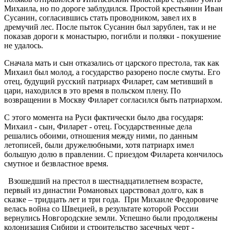
Михаила, но по дороге заблудился. Простой крестьянин Иван
Сусанин, согласившись стать проводником, завел их в
дремучий лес. После пыток Сусанин был зарублен, так и не
показав дороги к монастырю, погибли и поляки - покушение
не удалось.
Сначала мать и сын отказались от царского престола, так как
Михаил был молод, а государство разорено после смуты. Его
отец, будущий русский патриарх Филарет, сам метивший в
цари, находился в это время в польском плену. По
возвращении в Москву Филарет согласился быть патриархом.
С этого момента на Руси фактически было два государя:
Михаил - сын, Филарет - отец. Государственные дела
решались обоими, отношения между ними, по данным
летописей, были дружелюбными, хотя патриарх имел
большую долю в правлении. С приездом Филарета кончилось
смутное и безвластное время.
Взошедший на престол в шестнадцатилетнем возрасте,
первый из династии Романовых царствовал долго, как в
сказке – тридцать лет и три года. При Михаиле Федоровиче
велась война со Швецией, в результате которой России
вернулись Новгородские земли. Успешно были продолжены
колонизация Сибири и строительство засечных черт -