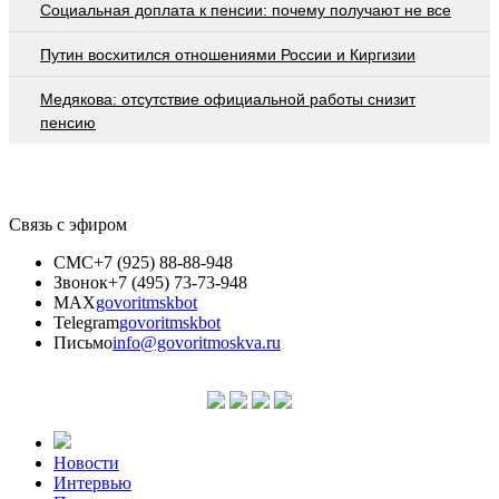
Социальная доплата к пенсии: почему получают не все
Путин восхитился отношениями России и Киргизии
Медякова: отсутствие официальной работы снизит
пенсию
Связь с эфиром
СМС
+7 (925) 88-88-948
Звонок
+7 (495) 73-73-948
MAX
govoritmskbot
Telegram
govoritmskbot
Письмо
info@govoritmoskva.ru
Новости
Интервью