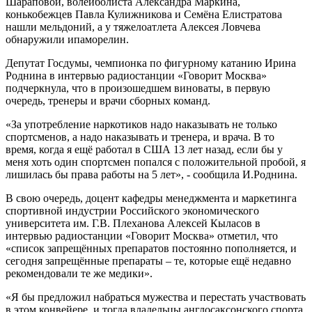
Шараповой, волейболиста Александра Маркина,
конькобежцев Павла Кулижникова и Семёна Елистратова
нашли мельдоний, а у тяжелоатлета Алексея Ловчева
обнаружили ипаморелин.
Депутат Госдумы, чемпионка по фигурному катанию Ирина
Роднина в интервью радиостанции «Говорит Москва»
подчеркнула, что в произошедшем виноваты, в первую
очередь, тренеры и врачи сборных команд.
«За употребление наркотиков надо наказывать не только
спортсменов, а надо наказывать и тренера, и врача. В то
время, когда я ещё работал в США 13 лет назад, если бы у
меня хоть один спортсмен попался с положительной пробой, я
лишилась бы права работы на 5 лет», - сообщила И.Роднина.
В свою очередь, доцент кафедры менеджмента и маркетинга
спортивной индустрии Российского экономического
университета им. Г.В. Плеханова Алексей Кыласов в
интервью радиостанции «Говорит Москва» отметил, что
«список запрещённых препаратов постоянно пополняется, и
сегодня запрещённые препараты – те, которые ещё недавно
рекомендовали те же медики».
«Я бы предложил набраться мужества и перестать участвовать
в этом конвейере, и тогда владельцы англосаксонского спорта