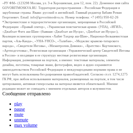
«РУ ФМ» (123298 Москва, ул. 3-я Хорошевская, дом 12, пом. 22). Доменное имя сайта
GOVORITMOSKVA.RU. Территория распространения – Российская Федерация и
зарубежные страны. Языки: русский и английский. Главный редактор Бабаян Роман
Георгиевич. Email: info@govoritmoskva.ru. Номер телефона: +7 (495) 950-62-26
*Экстремистские и террористические организации, запрещенные в Российской
Федерации: «Правый сектор», «Украинская повстанческая армия» (УПА), «ИГИЛ»,
«Джабхат Фатх аш-Шам» (бывшая «Джабхат ан-Нусра», «Джебхат ан-Нусра»),
Коалиция исламских группировок «Хайят Тахрир аш-Шам», Национал-Большевистская
партия, «Аль-Каида», «УНА-УНСО», «Талибан», «Меджлис крымско-татарского
народа», «Свидетели Иеговы», «Мизантропик Дивижн», «Братство» Корчинского,
«Артподготовка», Религиозная организация «Управленческий центр Свидетелей Иеговы
в России» и входящие в ее структуру местные религиозные организации.
Информация, размещенная на портале, а именно: текстовые материалы, элементы
дизайна, логотипы, товарные знаки, фотографии, видео и аудио охраняются
законодательством Российской Федерации и международными нормами права и не
могут быть использованы без разрешения правообладателей. Согласно ст.ст. 1274,1275
ГК РФ, при любом использовании материалов, размещенных на портале, в том числе
цитировании, активная гиперссылка на материал является обязательной. Мнение
редакции может не совпадать с мнением отдельных авторов и колумнистов.
Сообщение отправлено
play
pause
mute
unmute
max volume