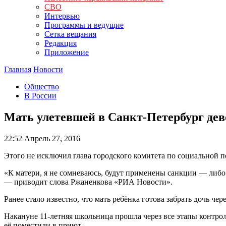
СВО
Интервью
Программы и ведущие
Сетка вещания
Редакция
Приложение
Главная
Новости
Общество
В России
Мать улетевшей в Санкт-Петербург дев
22:52
Апрель 27, 2016
Этого не исключил глава городского комитета по социальной 
«К матери, я не сомневаюсь, будут применены санкции — либо 
— приводит слова Ржаненкова «РИА Новости».
Ранее стало известно, что мать ребёнка готова забрать дочь ч
Накануне 11-летняя школьница прошла через все этапы контрол
её поместили в приют.