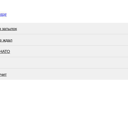
ице
в затылок
не ждал
 НАТО
учит