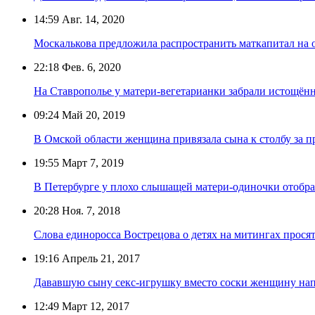
14:59
Авг. 14, 2020
Москалькова предложила распространить маткапитал на 
22:18
Фев. 6, 2020
На Ставрополье у матери-вегетарианки забрали истощён
09:24
Май 20, 2019
В Омской области женщина привязала сына к столбу за п
19:55
Март 7, 2019
В Петербурге у плохо слышащей матери-одиночки отобра
20:28
Ноя. 7, 2018
Слова единоросса Вострецова о детях на митингах прося
19:16
Апрель 21, 2017
Дававшую сыну секс-игрушку вместо соски женщину нап
12:49
Март 12, 2017