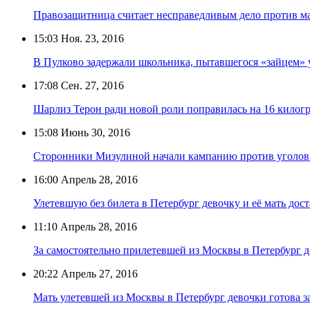
Правозащитница считает несправедливым дело против м
15:03
Ноя. 23, 2016
В Пулково задержали школьника, пытавшегося «зайцем» у
17:08
Сен. 27, 2016
Шарлиз Терон ради новой роли поправилась на 16 килог
15:08
Июнь 30, 2016
Сторонники Мизулиной начали кампанию против уголовн
16:00
Апрель 28, 2016
Улетевшую без билета в Петербург девочку и её мать дос
11:10
Апрель 28, 2016
За самостоятельно прилетевшей из Москвы в Петербург д
20:22
Апрель 27, 2016
Мать улетевшей из Москвы в Петербург девочки готова за