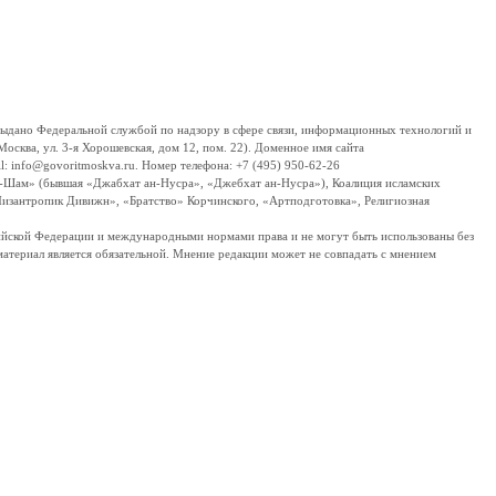
дано Федеральной службой по надзору в сфере связи, информационных технологий и
сква, ул. 3-я Хорошевская, дом 12, пом. 22). Доменное имя сайта
 info@govoritmoskva.ru. Номер телефона: +7 (495) 950-62-26
ш-Шам» (бывшая «Джабхат ан-Нусра», «Джебхат ан-Нусра»), Коалиция исламских
изантропик Дивижн», «Братство» Корчинского, «Артподготовка», Религиозная
ссийской Федерации и международными нормами права и не могут быть использованы без
материал является обязательной. Мнение редакции может не совпадать с мнением