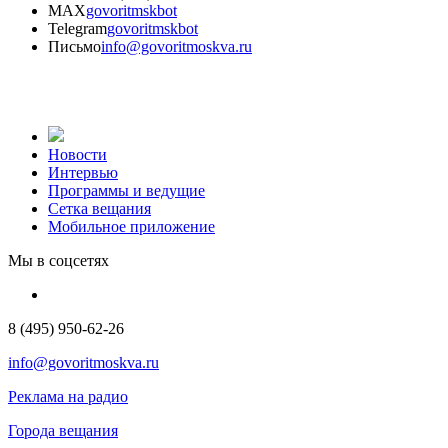
MAX
govoritmskbot
Telegram
govoritmskbot
Письмо
info@govoritmoskva.ru
Новости
Интервью
Программы и ведущие
Сетка вещания
Мобильное приложение
Мы в соцсетях
8 (495) 950-62-26
info@govoritmoskva.ru
Реклама на радио
Города вещания