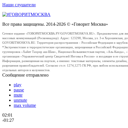
Наши слушатели
Все права защищены. 2014-2026 © «Говорит Москва»
Сетевое издание «ГОВОРИТМОСКВА.РУ/GOVORITMOSKVA.RU». Предназначено для лиц стар
массовых коммуникаций (Роскомнадзор). Адрес: 123298, Москва, ул. 3-я Хорошевская, д
GOVORITMOSKVA.RU. Территория распространения – Российская Федерация и зарубежные с
*Экстремистские и террористические организации, запрещенные в Российской Федераци
группировок «Хайят Тахрир аш-Шам», Национал-Большевистская партия, «Аль-Каида», 
организация «Управленческий центр Свидетелей Иеговы в России» и входящие в ее струк
Информация, размещенная на портале, а именно: текстовые материалы, элементы дизайна
разрешения правообладателей. Согласно ст.ст. 1274,1275 ГК РФ, при любом использовани
отдельных авторов и колумнистов.
Сообщение отправлено
play
pause
mute
unmute
max volume
02:01
-01:27