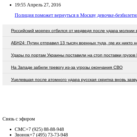
19:55
Апрель 27, 2016
Полиция поможет вернуться в Москву девочке-безбилетн
Российский морпех отбился от медведя после удара молнии 
АБН24: Путин отправил 13 тысяч военных туда, где их никто 
Удары по портам Украины поставили на стоп поставки грузов
На Западе забили тревогу из-за угрозы окончания СВО
Уцелевшая после атомного удара русская скрипка вновь зазв
Связь с эфиром
СМС
+7 (925) 88-88-948
Звонок
+7 (495) 73-73-948