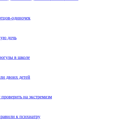
отцов-одиночек
ную дочь
рогулы в школе
ли двоих детей
т проверить на экстремизм
равили к психиатру