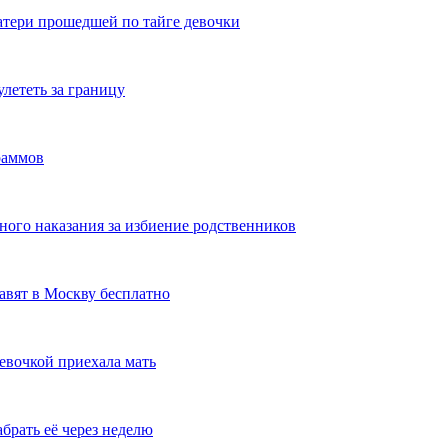
атери прошедшей по тайге девочки
лететь за границу
раммов
ого наказания за избиение родственников
тавят в Москву бесплатно
евочкой приехала мать
брать её через неделю