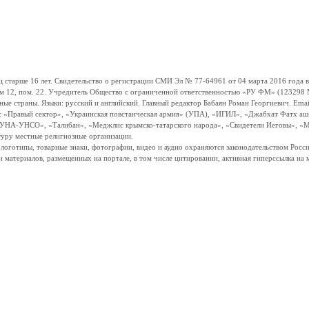
ше 16 лет. Свидетельство о регистрации СМИ Эл № 77-64961 от 04 марта 2016 года вы
ом 12, пом. 22. Учредитель Общество с ограниченной ответственностью «РУ ФМ» (123298 Мо
траны. Языки: русский и английский. Главный редактор Бабаян Роман Георгиевич. Email:
и: «Правый сектор», «Украинская повстанческая армия» (УПА), «ИГИЛ», «Джабхат Фатх а
«УНА-УНСО», «Талибан», «Меджлис крымско-татарского народа», «Свидетели Иеговы», «М
туру местные религиозные организации.
, логотипы, товарные знаки, фотографии, видео и аудио охраняются законодательством Ро
и материалов, размещенных на портале, в том числе цитировании, активная гиперссылка на 