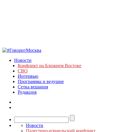
Новости
Конфликт на Ближнем Востоке
СВО
Интервью
Программы и ведущие
Сетка вещания
Редакция
Новости
Палестино-израильский конфликт