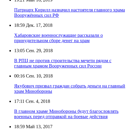
Патриарх Кирилл назначил настоятеля главного храма
Вооружённых сил РФ
18:59
Дек. 17, 2018
Хабаровские военнослужащие рассказали о
принудительном сборе денег на храм
13:05
Сен. 29, 2018
В РПЦ не против строительства мечети рядом с
главным храмом Вооруженных сил России
00:16
Сен. 10, 2018
Якубович призвал граждан собрать деньги на главный
храм Минобороны
17:11
Сен. 4, 2018
В главном храме Минобороны будут благословлять
военных перед отправкой на боевые действия
18:59
Май 13, 2017