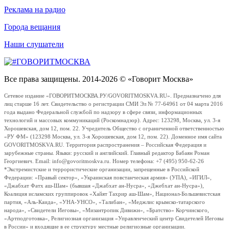
Реклама на радио
Города вещания
Наши слушатели
Все права защищены. 2014-2026 © «Говорит Москва»
Сетевое издание «ГОВОРИТМОСКВА.РУ/GOVORITMOSKVA.RU». Предназначено для
лиц старше 16 лет. Свидетельство о регистрации СМИ Эл № 77-64961 от 04 марта 2016
года выдано Федеральной службой по надзору в сфере связи, информационных
технологий и массовых коммуникаций (Роскомнадзор). Адрес: 123298, Москва, ул. 3-я
Хорошевская, дом 12, пом. 22. Учредитель Общество с ограниченной ответственностью
«РУ ФМ» (123298 Москва, ул. 3-я Хорошевская, дом 12, пом. 22). Доменное имя сайта
GOVORITMOSKVA.RU. Территория распространения – Российская Федерация и
зарубежные страны. Языки: русский и английский. Главный редактор Бабаян Роман
Георгиевич. Email: info@govoritmoskva.ru. Номер телефона: +7 (495) 950-62-26
*Экстремистские и террористические организации, запрещенные в Российской
Федерации: «Правый сектор», «Украинская повстанческая армия» (УПА), «ИГИЛ»,
«Джабхат Фатх аш-Шам» (бывшая «Джабхат ан-Нусра», «Джебхат ан-Нусра»),
Коалиция исламских группировок «Хайят Тахрир аш-Шам», Национал-Большевистская
партия, «Аль-Каида», «УНА-УНСО», «Талибан», «Меджлис крымско-татарского
народа», «Свидетели Иеговы», «Мизантропик Дивижн», «Братство» Корчинского,
«Артподготовка», Религиозная организация «Управленческий центр Свидетелей Иеговы
в России» и входящие в ее структуру местные религиозные организации.