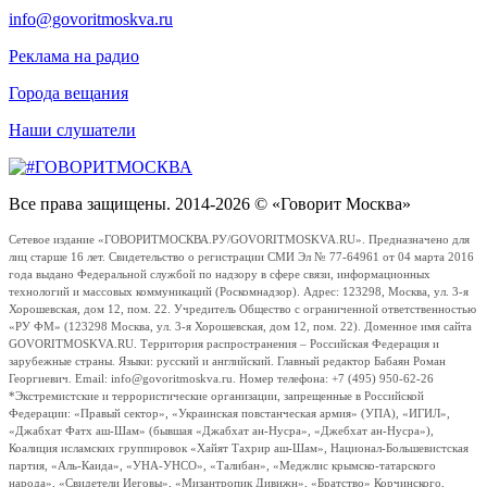
info@govoritmoskva.ru
Реклама на радио
Города вещания
Наши слушатели
Все права защищены. 2014-2026 © «Говорит Москва»
Сетевое издание «ГОВОРИТМОСКВА.РУ/GOVORITMOSKVA.RU». Предназначено для
лиц старше 16 лет. Свидетельство о регистрации СМИ Эл № 77-64961 от 04 марта 2016
года выдано Федеральной службой по надзору в сфере связи, информационных
технологий и массовых коммуникаций (Роскомнадзор). Адрес: 123298, Москва, ул. 3-я
Хорошевская, дом 12, пом. 22. Учредитель Общество с ограниченной ответственностью
«РУ ФМ» (123298 Москва, ул. 3-я Хорошевская, дом 12, пом. 22). Доменное имя сайта
GOVORITMOSKVA.RU. Территория распространения – Российская Федерация и
зарубежные страны. Языки: русский и английский. Главный редактор Бабаян Роман
Георгиевич. Email: info@govoritmoskva.ru. Номер телефона: +7 (495) 950-62-26
*Экстремистские и террористические организации, запрещенные в Российской
Федерации: «Правый сектор», «Украинская повстанческая армия» (УПА), «ИГИЛ»,
«Джабхат Фатх аш-Шам» (бывшая «Джабхат ан-Нусра», «Джебхат ан-Нусра»),
Коалиция исламских группировок «Хайят Тахрир аш-Шам», Национал-Большевистская
партия, «Аль-Каида», «УНА-УНСО», «Талибан», «Меджлис крымско-татарского
народа», «Свидетели Иеговы», «Мизантропик Дивижн», «Братство» Корчинского,