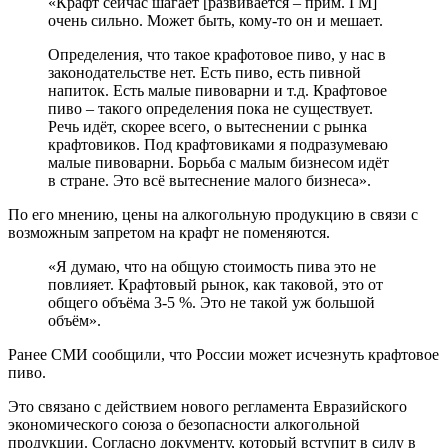
«Крафт сейчас шагает [развивается – прим. ГМ]
очень сильно. Может быть, кому-то он и мешает.
Определения, что такое крафотовое пиво, у нас в
законодательстве нет. Есть пиво, есть пивной
напиток. Есть малые пивоварни и т.д. Крафтовое
пиво – такого определения пока не существует.
Речь идёт, скорее всего, о вытеснении с рынка
крафтовиков. Под крафтовиками я подразумеваю
малые пивоварни. Борьба с малым бизнесом идёт
в стране. Это всё вытеснение малого бизнеса».
По его мнению, цены на алкогольную продукцию в связи с
возможным запретом на крафт не поменяются.
«Я думаю, что на общую стоимость пива это не
повлияет. Крафтовый рынок, как таковой, это от
общего объёма 3-5 %. Это не такой уж большой
объём».
Ранее СМИ сообщили, что России может исчезнуть крафтовое
пиво.
Это связано с действием нового регламента Евразийского
экономического союза о безопасности алкогольной
продукции. Согласно документу, который вступит в силу в