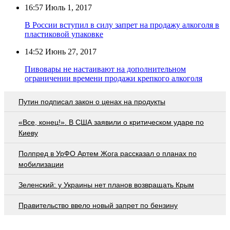
16:57
Июль 1, 2017
В России вступил в силу запрет на продажу алкоголя в
пластиковой упаковке
14:52
Июнь 27, 2017
Пивовары не настаивают на дополнительном
ограничении времени продажи крепкого алкоголя
Путин подписал закон о ценах на продукты
«Все, конец!». В США заявили о критическом ударе по
Киеву
Полпред в УрФО Артем Жога рассказал о планах по
мобилизации
Зеленский: у Украины нет планов возвращать Крым
Правительство ввело новый запрет по бензину