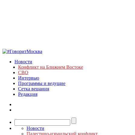
Новости
Конфликт на Ближнем Востоке
СВО
Интервью
Программы и ведущие
Сетка вещания
Редакция
Новости
Палестино-израильский конфликт