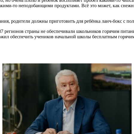
о, но очень плохо и ребёнок восполняет пробел какими-то чипса
 какими-то неподобающими продуктами. Всё это может, как сне
ания, родители должны приготовить для ребёнка ланч-бокс с п
 37 регионов страны не обеспечивали школьников горячим питан
жил обеспечить учеников начальной школы бесплатным горячи