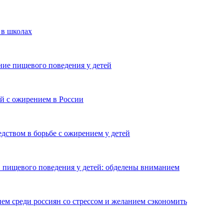
 в школах
ие пищевого поведения у детей
й с ожирением в России
дством в борьбе с ожирением у детей
 пищевого поведения у детей: обделены вниманием
ем среди россиян со стрессом и желанием сэкономить