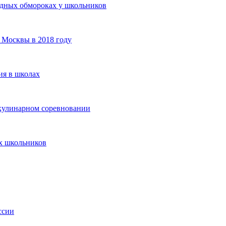
одных обмороках у школьников
 Москвы в 2018 году
ия в школах
 кулинарном соревновании
х школьников
ссии