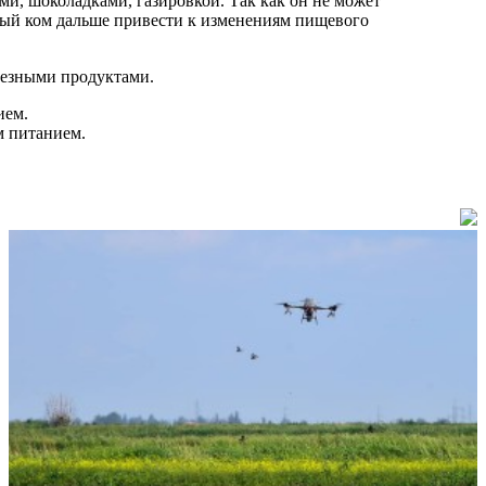
ми, шоколадками, газировкой. Так как он не может
жный ком дальше привести к изменениям пищевого
олезными продуктами.
ием.
м питанием.