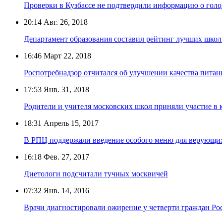
Проверки в Кузбассе не подтвердили информацию о гол
20:14
Авг. 26, 2018
Департамент образования составил рейтинг лучших школ
16:46
Март 22, 2018
Роспотребнадзор отчитался об улучшении качества питан
17:53
Янв. 31, 2018
Родители и учителя московских школ приняли участие в
18:31
Апрель 15, 2017
В РПЦ поддержали введение особого меню для верующи
16:18
Фев. 27, 2017
Диетологи подсчитали тучных москвичей
07:32
Янв. 14, 2016
Врачи диагностировали ожирение у четверти граждан Ро