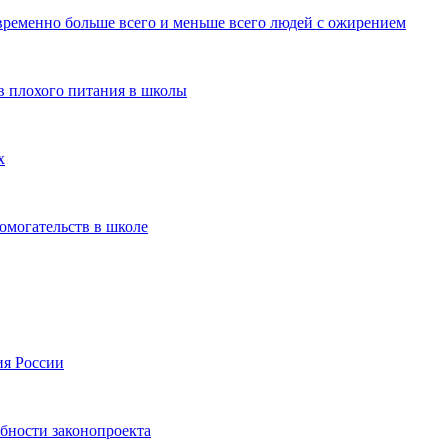
временно больше всего и меньше всего людей с ожирением
ов плохого питания в школы
х
домогательств в школе
ия России
обности законопроекта