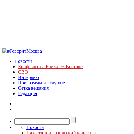
Новости
Конфликт на Ближнем Востоке
СВО
Интервью
Программы и ведущие
Сетка вещания
Редакция
Новости
Палестино-израильский конфликт