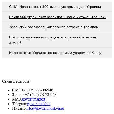
США: Иран готовит 100-тысячную армию для Украины
Почти 500 украинских беспилотников уничтожены за ночь
Зеленский рассказал, как прошла встреча с Трампом
В Москве мужчина пострадал от взрыва кабеля под
землей
Иран ответит Украине, но не прямым ударом по Киеву
Связь с эфиром
СМС
+7 (925) 88-88-948
Звонок
+7 (495) 73-73-948
MAX
govoritmskbot
Telegram
govoritmskbot
Письмо
info@govoritmoskva.ru