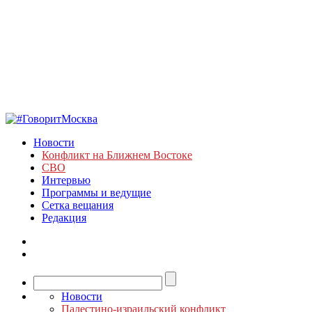
Новости
Конфликт на Ближнем Востоке
СВО
Интервью
Программы и ведущие
Сетка вещания
Редакция
Новости
Палестино-израильский конфликт