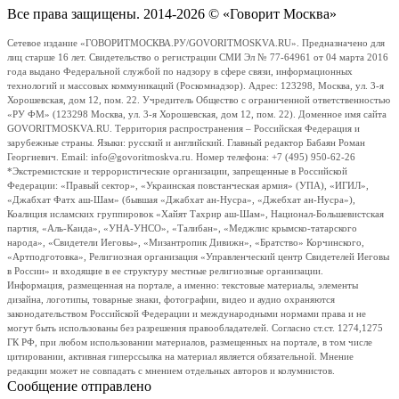
Все права защищены. 2014-2026 © «Говорит Москва»
Сетевое издание «ГОВОРИТМОСКВА.РУ/GOVORITMOSKVA.RU». Предназначено для
лиц старше 16 лет. Свидетельство о регистрации СМИ Эл № 77-64961 от 04 марта 2016
года выдано Федеральной службой по надзору в сфере связи, информационных
технологий и массовых коммуникаций (Роскомнадзор). Адрес: 123298, Москва, ул. 3-я
Хорошевская, дом 12, пом. 22. Учредитель Общество с ограниченной ответственностью
«РУ ФМ» (123298 Москва, ул. 3-я Хорошевская, дом 12, пом. 22). Доменное имя сайта
GOVORITMOSKVA.RU. Территория распространения – Российская Федерация и
зарубежные страны. Языки: русский и английский. Главный редактор Бабаян Роман
Георгиевич. Email: info@govoritmoskva.ru. Номер телефона: +7 (495) 950-62-26
*Экстремистские и террористические организации, запрещенные в Российской
Федерации: «Правый сектор», «Украинская повстанческая армия» (УПА), «ИГИЛ»,
«Джабхат Фатх аш-Шам» (бывшая «Джабхат ан-Нусра», «Джебхат ан-Нусра»),
Коалиция исламских группировок «Хайят Тахрир аш-Шам», Национал-Большевистская
партия, «Аль-Каида», «УНА-УНСО», «Талибан», «Меджлис крымско-татарского
народа», «Свидетели Иеговы», «Мизантропик Дивижн», «Братство» Корчинского,
«Артподготовка», Религиозная организация «Управленческий центр Свидетелей Иеговы
в России» и входящие в ее структуру местные религиозные организации.
Информация, размещенная на портале, а именно: текстовые материалы, элементы
дизайна, логотипы, товарные знаки, фотографии, видео и аудио охраняются
законодательством Российской Федерации и международными нормами права и не
могут быть использованы без разрешения правообладателей. Согласно ст.ст. 1274,1275
ГК РФ, при любом использовании материалов, размещенных на портале, в том числе
цитировании, активная гиперссылка на материал является обязательной. Мнение
редакции может не совпадать с мнением отдельных авторов и колумнистов.
Сообщение отправлено