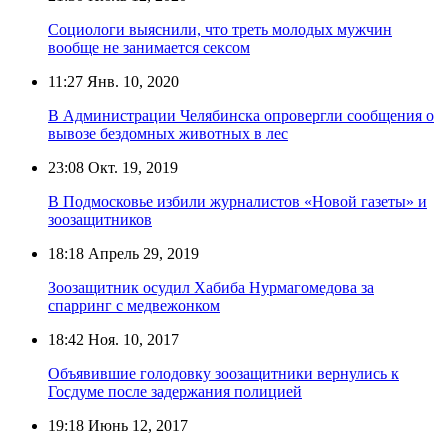
Социологи выяснили, что треть молодых мужчин
вообще не занимается сексом
11:27
Янв. 10, 2020
В Администрации Челябинска опровергли сообщения о
вывозе бездомных животных в лес
23:08
Окт. 19, 2019
В Подмосковье избили журналистов «Новой газеты» и
зоозащитников
18:18
Апрель 29, 2019
Зоозащитник осудил Хабиба Нурмагомедова за
спарринг с медвежонком
18:42
Ноя. 10, 2017
Объявившие голодовку зоозащитники вернулись к
Госдуме после задержания полицией
19:18
Июнь 12, 2017