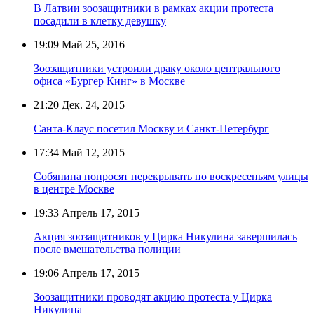
В Латвии зоозащитники в рамках акции протеста
посадили в клетку девушку
19:09
Май 25, 2016
Зоозащитники устроили драку около центрального
офиса «Бургер Кинг» в Москве
21:20
Дек. 24, 2015
Санта-Клаус посетил Москву и Санкт-Петербург
17:34
Май 12, 2015
Собянина попросят перекрывать по воскресеньям улицы
в центре Москве
19:33
Апрель 17, 2015
Акция зоозащитников у Цирка Никулина завершилась
после вмешательства полиции
19:06
Апрель 17, 2015
Зоозащитники проводят акцию протеста у Цирка
Никулина