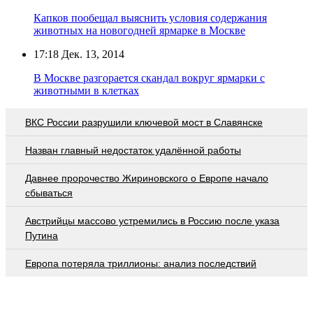
Капков пообещал выяснить условия содержания
животных на новогодней ярмарке в Москве
17:18
Дек. 13, 2014
В Москве разгорается скандал вокруг ярмарки с
животными в клетках
ВКС России разрушили ключевой мост в Славянске
Назван главный недостаток удалённой работы
Давнее пророчество Жириновского о Европе начало
сбываться
Австрийцы массово устремились в Россию после указа
Путина
Европа потеряла триллионы: анализ последствий