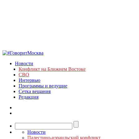
Новости
Конфликт на Ближнем Востоке
СВО
Интервью
Программы и ведущие
Сетка вещания
Редакция
Новости
Палестино-израильский конфликт