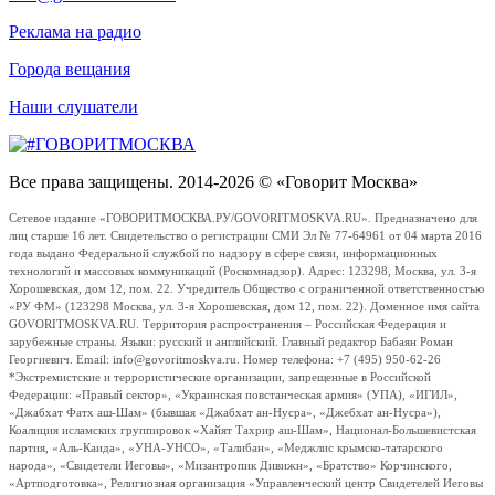
Реклама на радио
Города вещания
Наши слушатели
Все права защищены. 2014-2026 © «Говорит Москва»
Сетевое издание «ГОВОРИТМОСКВА.РУ/GOVORITMOSKVA.RU». Предназначено для
лиц старше 16 лет. Свидетельство о регистрации СМИ Эл № 77-64961 от 04 марта 2016
года выдано Федеральной службой по надзору в сфере связи, информационных
технологий и массовых коммуникаций (Роскомнадзор). Адрес: 123298, Москва, ул. 3-я
Хорошевская, дом 12, пом. 22. Учредитель Общество с ограниченной ответственностью
«РУ ФМ» (123298 Москва, ул. 3-я Хорошевская, дом 12, пом. 22). Доменное имя сайта
GOVORITMOSKVA.RU. Территория распространения – Российская Федерация и
зарубежные страны. Языки: русский и английский. Главный редактор Бабаян Роман
Георгиевич. Email: info@govoritmoskva.ru. Номер телефона: +7 (495) 950-62-26
*Экстремистские и террористические организации, запрещенные в Российской
Федерации: «Правый сектор», «Украинская повстанческая армия» (УПА), «ИГИЛ»,
«Джабхат Фатх аш-Шам» (бывшая «Джабхат ан-Нусра», «Джебхат ан-Нусра»),
Коалиция исламских группировок «Хайят Тахрир аш-Шам», Национал-Большевистская
партия, «Аль-Каида», «УНА-УНСО», «Талибан», «Меджлис крымско-татарского
народа», «Свидетели Иеговы», «Мизантропик Дивижн», «Братство» Корчинского,
«Артподготовка», Религиозная организация «Управленческий центр Свидетелей Иеговы