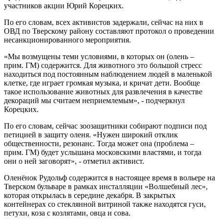
участников акции Юрий Корецких.
По его словам, всех активистов задержали, сейчас на них в
ОВД по Тверскому району составляют протокол о проведении
несанкционированного мероприятия.
«Мы возмущены теми условиями, в которых он (олень –
прим. ГМ) содержится. Для животного это большой стресс
находиться под постоянным наблюдением людей в маленькой
клетке, где играет громкая музыка, и кричат дети. Вообще
такое использование животных для развлечения в качестве
декораций мы считаем неприемлемым», - подчеркнул
Корецких.
По его словам, сейчас зоозащитники собирают подписи под
петицией в защиту оленя. «Нужен широкий отклик
общественности, резонанс. Тогда может она (проблема –
прим. ГМ) будет услышана московскими властями, и тогда
они о ней заговорят», - отметил активист.
Оленёнок Рудольф содержится в настоящее время в вольере на
Тверском бульваре в рамках инсталляции «Волшебный лес»,
которая открылась в середине декабря. В закрытых
контейнерах со стеклянной витриной также находятся гуси,
петухи, коза с козлятами, овца и сова.