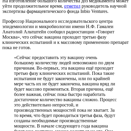
На изготовление большого количества доз медикамента может
уйти продолжительное время,
отметил
руководитель научной
экспертизы фармацевтического фонда Inbio Ventures.
Профессор Национального исследовательского центра
эпидемиологии и микробиологии имени Н.Ф. Гамалеи
Анатолий Альтштейн сообщил радиостанции «Говорит
Москва», что сейчас вакцина проходит третью фазу
клинических испытаний и к массовому применению препарат
пока не готов.
«Сейчас предоставить эту вакцину очень
большому количеству людей невозможно по двум
причинам. Во-первых, эта вакцина ещё проходит
третью фазу клинических испытаний. Пока такие
испытания не будут закончены, или по крайней
мере часть их не будет закончена, вакцина вряд ли
будет массово применяться. Вторая причина, ещё
более важная, сейчас пока быстро наработать
достаточное количество вакцины сложно. Процесс
это действительно непростой, и
производственных мощностей пока не хватает. За
то время, что будет проводиться третья фаза, будут
созданы необходимые производственные
мощности. В начале следующего года вакцина