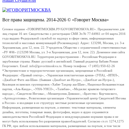
Наши слушатели
Все права защищены. 2014-2026 © «Говорит Москва»
Сетевое издание «ГОВОРИТМОСКВА.РУ/GOVORITMOSKVA.RU». Предназначено для
лиц старше 16 лет. Свидетельство о регистрации СМИ Эл № 77-64961 от 04 марта 2016
года выдано Федеральной службой по надзору в сфере связи, информационных
технологий и массовых коммуникаций (Роскомнадзор). Адрес: 123298, Москва, ул. 3-я
Хорошевская, дом 12, пом. 22. Учредитель Общество с ограниченной ответственностью
«РУ ФМ» (123298 Москва, ул. 3-я Хорошевская, дом 12, пом. 22). Доменное имя сайта
GOVORITMOSKVA.RU. Территория распространения – Российская Федерация и
зарубежные страны. Языки: русский и английский. Главный редактор Бабаян Роман
Георгиевич. Email: info@govoritmoskva.ru. Номер телефона: +7 (495) 950-62-26
*Экстремистские и террористические организации, запрещенные в Российской
Федерации: «Правый сектор», «Украинская повстанческая армия» (УПА), «ИГИЛ»,
«Джабхат Фатх аш-Шам» (бывшая «Джабхат ан-Нусра», «Джебхат ан-Нусра»),
Коалиция исламских группировок «Хайят Тахрир аш-Шам», Национал-Большевистская
партия, «Аль-Каида», «УНА-УНСО», «Талибан», «Меджлис крымско-татарского
народа», «Свидетели Иеговы», «Мизантропик Дивижн», «Братство» Корчинского,
«Артподготовка», Религиозная организация «Управленческий центр Свидетелей Иеговы
в России» и входящие в ее структуру местные религиозные организации.
Информация, размещенная на портале, а именно: текстовые материалы, элементы
дизайна, логотипы, товарные знаки, фотографии, видео и аудио охраняются
законодательством Российской Федерации и международными нормами права и не
могут быть использованы без разрешения правообладателей. Согласно ст.ст. 1274,1275
ГК РФ, при любом использовании материалов, размещенных на портале, в том числе