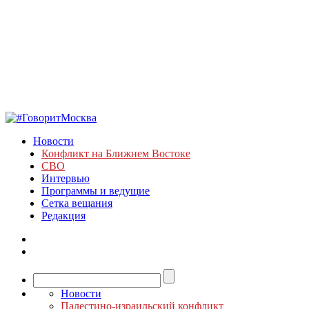
Новости
Конфликт на Ближнем Востоке
СВО
Интервью
Программы и ведущие
Сетка вещания
Редакция
Новости
Палестино-израильский конфликт