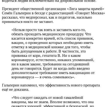
водиться людям исключительно на добровольной основе.
Президент общественной организации «Лига защиты врачей»
Семён Гальперин в беседе с радиостанцией «Говорит Москва»
рассказал, что медперсонал, как и педагогов, насильно
прививаться никто не заставит.
«Нельзя просто так взять и заставить кого-то,
обязать проходить медицинскую процедуру. Что
касается конкретно врачей, есть список прививок,
вакцин, о проведении которых необходимо иметь
отметку в медицинской книжке для того, чтобы
быть допущенным к работе. В частности, это
прививка от кори, гепатита В. Ни о каком
коронавирусе, естественно, никаких упоминаний,
ни в каком законе, требовании на сегодняшний
день не говорится. Будет ли когда-либо введено
дополнительное требование иметь вакцинацию от
коронавируса — я очень сомневаюсь».
Гальперин напомнил, что эффективность нового препарата
ещё не доказана.
«Что следует ожидать от новой гамалейной
вакцины, мы не знаем. Вполне возможно, что она
окажется хорошей, эффективной и безопасной, но