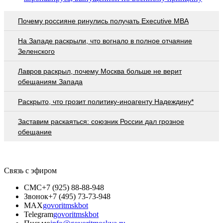
Почему россияне ринулись получать Executive MBA
На Западе раскрыли, что вогнало в полное отчаяние
Зеленского
Лавров раскрыл, почему Москва больше не верит
обещаниям Запада
Раскрыто, что грозит политику-иноагенту Надеждину*
Заставим раскаяться: союзник России дал грозное
обещание
Связь с эфиром
СМС
+7 (925) 88-88-948
Звонок
+7 (495) 73-73-948
MAX
govoritmskbot
Telegram
govoritmskbot