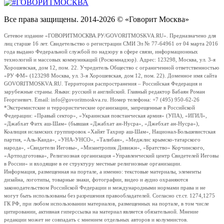
Все права защищены. 2014-2026 © «Говорит Москва»
Сетевое издание «ГОВОРИТМОСКВА.РУ/GOVORITMOSKVA.RU». Предназначено для
лиц старше 16 лет. Свидетельство о регистрации СМИ Эл № 77-64961 от 04 марта 2016
года выдано Федеральной службой по надзору в сфере связи, информационных
технологий и массовых коммуникаций (Роскомнадзор). Адрес: 123298, Москва, ул. 3-я
Хорошевская, дом 12, пом. 22. Учредитель Общество с ограниченной ответственностью
«РУ ФМ» (123298 Москва, ул. 3-я Хорошевская, дом 12, пом. 22). Доменное имя сайта
GOVORITMOSKVA.RU. Территория распространения – Российская Федерация и
зарубежные страны. Языки: русский и английский. Главный редактор Бабаян Роман
Георгиевич. Email: info@govoritmoskva.ru. Номер телефона: +7 (495) 950-62-26
*Экстремистские и террористические организации, запрещенные в Российской
Федерации: «Правый сектор», «Украинская повстанческая армия» (УПА), «ИГИЛ»,
«Джабхат Фатх аш-Шам» (бывшая «Джабхат ан-Нусра», «Джебхат ан-Нусра»),
Коалиция исламских группировок «Хайят Тахрир аш-Шам», Национал-Большевистская
партия, «Аль-Каида», «УНА-УНСО», «Талибан», «Меджлис крымско-татарского
народа», «Свидетели Иеговы», «Мизантропик Дивижн», «Братство» Корчинского,
«Артподготовка», Религиозная организация «Управленческий центр Свидетелей Иеговы
в России» и входящие в ее структуру местные религиозные организации.
Информация, размещенная на портале, а именно: текстовые материалы, элементы
дизайна, логотипы, товарные знаки, фотографии, видео и аудио охраняются
законодательством Российской Федерации и международными нормами права и не
могут быть использованы без разрешения правообладателей. Согласно ст.ст. 1274,1275
ГК РФ, при любом использовании материалов, размещенных на портале, в том числе
цитировании, активная гиперссылка на материал является обязательной. Мнение
редакции может не совпадать с мнением отдельных авторов и колумнистов.