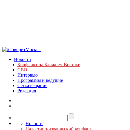
Новости
Конфликт на Ближнем Востоке
СВО
Интервью
Программы и ведущие
Сетка вещания
Редакция
Новости
Палестино-израильский конфликт