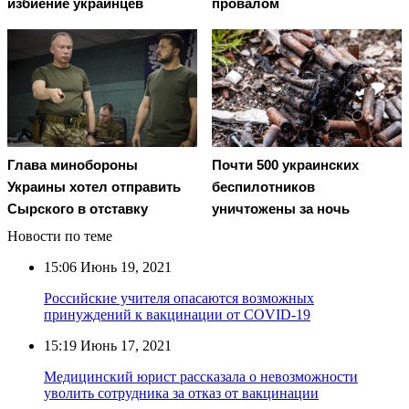
избиение украинцев
провалом
Глава минобороны
Почти 500 украинских
Украины хотел отправить
беспилотников
Сырского в отставку
уничтожены за ночь
Новости по теме
15:06
Июнь 19, 2021
Российские учителя опасаются возможных
принуждений к вакцинации от COVID-19
15:19
Июнь 17, 2021
Медицинский юрист рассказала о невозможности
уволить сотрудника за отказ от вакцинации