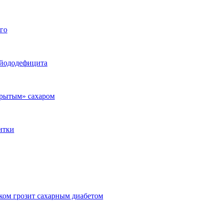
го
 йододефицита
крытым» сахаром
итки
ком грозит сахарным диабетом