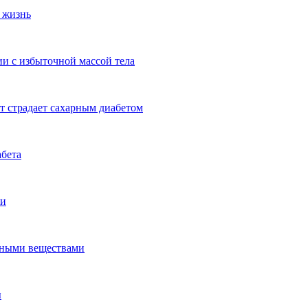
 жизнь
ии с избыточной массой тела
т страдает сахарным диабетом
абета
ии
ьными веществами
ы