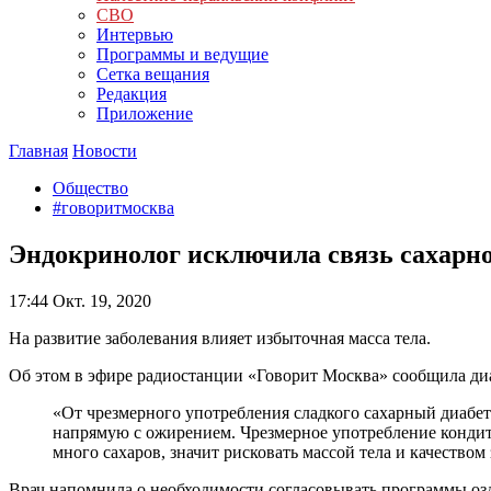
СВО
Интервью
Программы и ведущие
Сетка вещания
Редакция
Приложение
Главная
Новости
Общество
#говоритмосква
Эндокринолог исключила связь сахарно
17:44
Окт. 19, 2020
На развитие заболевания влияет избыточная масса тела.
Об этом в эфире радиостанции «Говорит Москва» сообщила диа
«От чрезмерного употребления сладкого сахарный диабет 
напрямую с ожирением. Чрезмерное употребление кондит
много сахаров, значит рисковать массой тела и качеством 
Врач напомнила о необходимости согласовывать программы оз