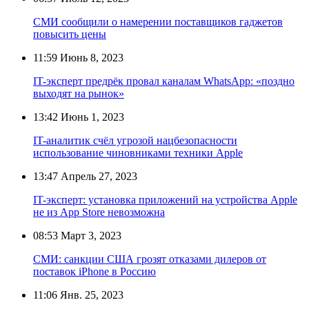
СМИ сообщили о намерении поставщиков гаджетов
повысить цены
11:59
Июнь 8, 2023
IT-эксперт предрёк провал каналам WhatsApp: «поздно
выходят на рынок»
13:42
Июнь 1, 2023
IT-аналитик счёл угрозой нацбезопасности
использование чиновниками техники Apple
13:47
Апрель 27, 2023
IT-эксперт: установка приложений на устройства Apple
не из App Store невозможна
08:53
Март 3, 2023
СМИ: санкции США грозят отказами дилеров от
поставок iPhone в Россию
11:06
Янв. 25, 2023