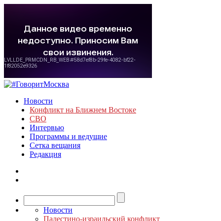
Новости
Конфликт на Ближнем Востоке
СВО
Интервью
Программы и ведущие
Сетка вещания
Редакция
Новости
Палестино-израильский конфликт