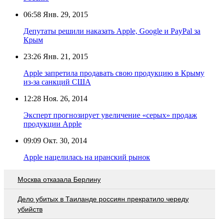
06:58
Янв. 29, 2015
Депутаты решили наказать Apple, Google и PayPal за
Крым
23:26
Янв. 21, 2015
Apple запретила продавать свою продукцию в Крыму
из-за санкций США
12:28
Ноя. 26, 2014
Эксперт прогнозирует увеличение «серых» продаж
продукции Apple
09:09
Окт. 30, 2014
Apple нацелилась на иранский рынок
Москва отказала Берлину
Дело убитых в Таиланде россиян прекратило череду
убийств