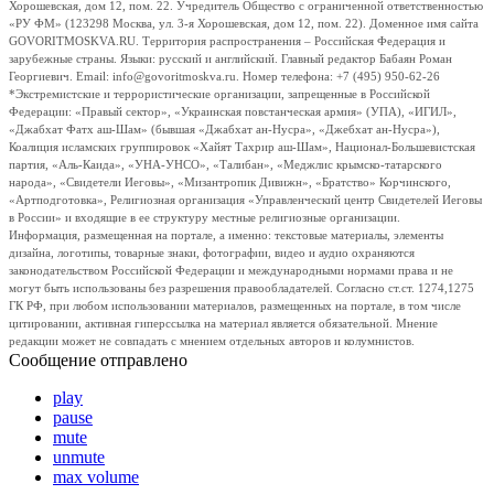
Хорошевская, дом 12, пом. 22. Учредитель Общество с ограниченной ответственностью
«РУ ФМ» (123298 Москва, ул. 3-я Хорошевская, дом 12, пом. 22). Доменное имя сайта
GOVORITMOSKVA.RU. Территория распространения – Российская Федерация и
зарубежные страны. Языки: русский и английский. Главный редактор Бабаян Роман
Георгиевич. Email: info@govoritmoskva.ru. Номер телефона: +7 (495) 950-62-26
*Экстремистские и террористические организации, запрещенные в Российской
Федерации: «Правый сектор», «Украинская повстанческая армия» (УПА), «ИГИЛ»,
«Джабхат Фатх аш-Шам» (бывшая «Джабхат ан-Нусра», «Джебхат ан-Нусра»),
Коалиция исламских группировок «Хайят Тахрир аш-Шам», Национал-Большевистская
партия, «Аль-Каида», «УНА-УНСО», «Талибан», «Меджлис крымско-татарского
народа», «Свидетели Иеговы», «Мизантропик Дивижн», «Братство» Корчинского,
«Артподготовка», Религиозная организация «Управленческий центр Свидетелей Иеговы
в России» и входящие в ее структуру местные религиозные организации.
Информация, размещенная на портале, а именно: текстовые материалы, элементы
дизайна, логотипы, товарные знаки, фотографии, видео и аудио охраняются
законодательством Российской Федерации и международными нормами права и не
могут быть использованы без разрешения правообладателей. Согласно ст.ст. 1274,1275
ГК РФ, при любом использовании материалов, размещенных на портале, в том числе
цитировании, активная гиперссылка на материал является обязательной. Мнение
редакции может не совпадать с мнением отдельных авторов и колумнистов.
Сообщение отправлено
play
pause
mute
unmute
max volume