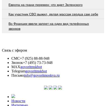
Европа на грани перемен: что ждет Зеленского
Как участник СВО выжил, делая массаж сердца сам себе
Во Франции ввели запрет на один вид телефонных
звонков
Связь с эфиром
СМС
+7 (925) 88-88-948
Звонок
+7 (495) 73-73-948
MAX
govoritmskbot
Telegram
govoritmskbot
Письмо
info@govoritmoskva.ru
Новости
Интервью