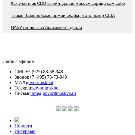
Как участник СВО выжил, делая массаж сердца сам себе
Трамп: Европейские армии слабы, и это позор США
НАБУ взялось за Арахамию - деали
Связь с эфиром
СМС
+7 (925) 88-88-948
Звонок
+7 (495) 73-73-948
MAX
govoritmskbot
Telegram
govoritmskbot
Письмо
info@govoritmoskva.ru
Новости
Интервью