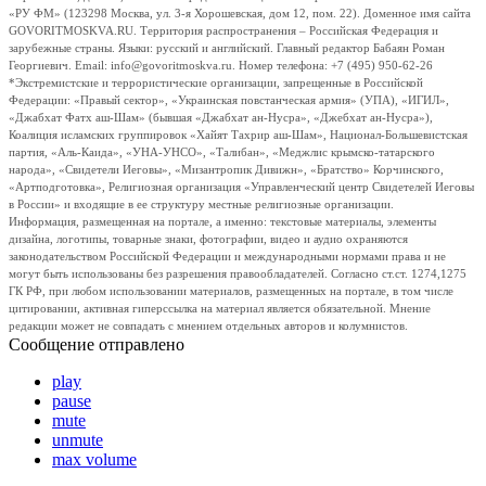
«РУ ФМ» (123298 Москва, ул. 3-я Хорошевская, дом 12, пом. 22). Доменное имя сайта
GOVORITMOSKVA.RU. Территория распространения – Российская Федерация и
зарубежные страны. Языки: русский и английский. Главный редактор Бабаян Роман
Георгиевич. Email: info@govoritmoskva.ru. Номер телефона: +7 (495) 950-62-26
*Экстремистские и террористические организации, запрещенные в Российской
Федерации: «Правый сектор», «Украинская повстанческая армия» (УПА), «ИГИЛ»,
«Джабхат Фатх аш-Шам» (бывшая «Джабхат ан-Нусра», «Джебхат ан-Нусра»),
Коалиция исламских группировок «Хайят Тахрир аш-Шам», Национал-Большевистская
партия, «Аль-Каида», «УНА-УНСО», «Талибан», «Меджлис крымско-татарского
народа», «Свидетели Иеговы», «Мизантропик Дивижн», «Братство» Корчинского,
«Артподготовка», Религиозная организация «Управленческий центр Свидетелей Иеговы
в России» и входящие в ее структуру местные религиозные организации.
Информация, размещенная на портале, а именно: текстовые материалы, элементы
дизайна, логотипы, товарные знаки, фотографии, видео и аудио охраняются
законодательством Российской Федерации и международными нормами права и не
могут быть использованы без разрешения правообладателей. Согласно ст.ст. 1274,1275
ГК РФ, при любом использовании материалов, размещенных на портале, в том числе
цитировании, активная гиперссылка на материал является обязательной. Мнение
редакции может не совпадать с мнением отдельных авторов и колумнистов.
Сообщение отправлено
play
pause
mute
unmute
max volume