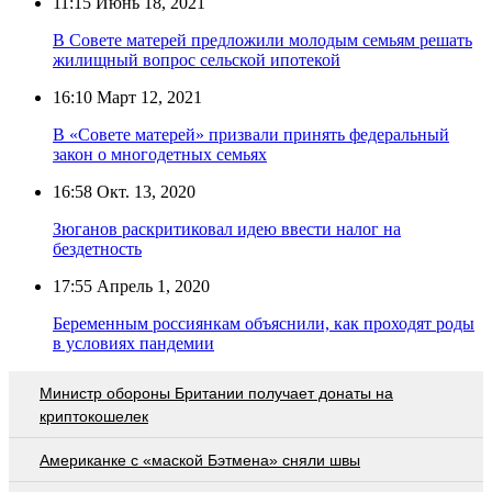
11:15
Июнь 18, 2021
В Совете матерей предложили молодым семьям решать
жилищный вопрос сельской ипотекой
16:10
Март 12, 2021
В «Совете матерей» призвали принять федеральный
закон о многодетных семьях
16:58
Окт. 13, 2020
Зюганов раскритиковал идею ввести налог на
бездетность
17:55
Апрель 1, 2020
Беременным россиянкам объяснили, как проходят роды
в условиях пандемии
Министр обороны Британии получает донаты на
криптокошелек
Американке с «маской Бэтмена» сняли швы