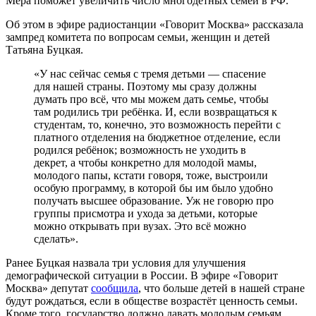
Мера поможет увеличить число многодетных семей в РФ.
Об этом в эфире радиостанции «Говорит Москва» рассказала
зампред комитета по вопросам семьи, женщин и детей
Татьяна Буцкая.
«У нас сейчас семья с тремя детьми — спасение
для нашей страны. Поэтому мы сразу должны
думать про всё, что мы можем дать семье, чтобы
там родились три ребёнка. И, если возвращаться к
студентам, то, конечно, это возможность перейти с
платного отделения на бюджетное отделение, если
родился ребёнок; возможность не уходить в
декрет, а чтобы конкретно для молодой мамы,
молодого папы, кстати говоря, тоже, выстроили
особую программу, в которой бы им было удобно
получать высшее образование. Уж не говорю про
группы присмотра и ухода за детьми, которые
можно открывать при вузах. Это всё можно
сделать».
Ранее Буцкая назвала три условия для улучшения
демографической ситуации в России. В эфире «Говорит
Москва» депутат
сообщила
, что больше детей в нашей стране
будут рождаться, если в обществе возрастёт ценность семьи.
Кроме того, государство должно давать молодым семьям