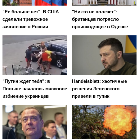
"Ее больше нет". В США
"Никто не полезет":
сделали тревожное
британцев потрясло
заявление о России
происходящее в Одессе
"Путин ждет тебя": в
Handelsblatt: хаотичные
Польше началось массовое
решения Зеленского
избиение украинцев
привели в тупик