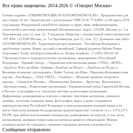
Все права защищены. 2014-2026 © «Говорит Москва»
Сетевое издание «ГОВОРИТМОСКВА.РУ/GOVORITMOSKVA.RU». Предназначено для
лиц старше 16 лет. Свидетельство о регистрации СМИ Эл № 77-64961 от 04 марта 2016
года выдано Федеральной службой по надзору в сфере связи, информационных
технологий и массовых коммуникаций (Роскомнадзор). Адрес: 123298, Москва, ул. 3-я
Хорошевская, дом 12, пом. 22. Учредитель Общество с ограниченной ответственностью
«РУ ФМ» (123298 Москва, ул. 3-я Хорошевская, дом 12, пом. 22). Доменное имя сайта
GOVORITMOSKVA.RU. Территория распространения – Российская Федерация и
зарубежные страны. Языки: русский и английский. Главный редактор Бабаян Роман
Георгиевич. Email: info@govoritmoskva.ru. Номер телефона: +7 (495) 950-62-26
*Экстремистские и террористические организации, запрещенные в Российской
Федерации: «Правый сектор», «Украинская повстанческая армия» (УПА), «ИГИЛ»,
«Джабхат Фатх аш-Шам» (бывшая «Джабхат ан-Нусра», «Джебхат ан-Нусра»),
Коалиция исламских группировок «Хайят Тахрир аш-Шам», Национал-Большевистская
партия, «Аль-Каида», «УНА-УНСО», «Талибан», «Меджлис крымско-татарского
народа», «Свидетели Иеговы», «Мизантропик Дивижн», «Братство» Корчинского,
«Артподготовка», Религиозная организация «Управленческий центр Свидетелей Иеговы
в России» и входящие в ее структуру местные религиозные организации.
Информация, размещенная на портале, а именно: текстовые материалы, элементы
дизайна, логотипы, товарные знаки, фотографии, видео и аудио охраняются
законодательством Российской Федерации и международными нормами права и не
могут быть использованы без разрешения правообладателей. Согласно ст.ст. 1274,1275
ГК РФ, при любом использовании материалов, размещенных на портале, в том числе
цитировании, активная гиперссылка на материал является обязательной. Мнение
редакции может не совпадать с мнением отдельных авторов и колумнистов.
Сообщение отправлено