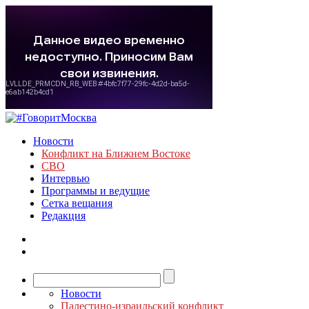
Новости
Конфликт на Ближнем Востоке
СВО
Интервью
Программы и ведущие
Сетка вещания
Редакция
Новости
Палестино-израильский конфликт