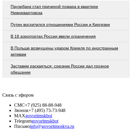
Пауэрбанк стал причиной пожара в квартире
Нижневартовска
Путин восхитился отношениями России и Киргизии
В 18 аэропортах России ввели ограничения
В Польше возмущены ударом Кремля по иностранным
активам
Заставим раскаяться: союзник России дал грозное
обещание
Связь с эфиром
СМС
+7 (925) 88-88-948
Звонок
+7 (495) 73-73-948
MAX
govoritmskbot
Telegram
govoritmskbot
Письмо
info@govoritmoskva.ru