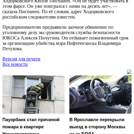
Ходорковского Кюлле Писпанен. «Он не будет участвовать в
этом фарсе. Он уже поигрался с ними на десять лет», —
сказала Писпанен. По её словам, адрес Ходорковского
российским следователям известен.
Предпринимателю предъявили заочное обвинение по
уголовному делу экс-руководителя службы безопасности
ЮКОСа Алексея Пичугина. Он отбывает пожизненный срок
за организацию убийства мэра Нефтеюганска Владимира
Петухова.
Версия для печати
Все новости
Пауэрбанк стал причиной
В Ярославле перекрыли
пожара в квартире
выезд в сторону Москвы
Нижневартовска
из-за БПЛА