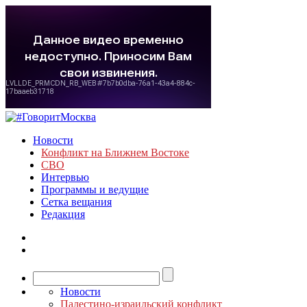
Новости
Конфликт на Ближнем Востоке
СВО
Интервью
Программы и ведущие
Сетка вещания
Редакция
Новости
Палестино-израильский конфликт