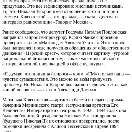
«Там отображается историческая правда, ничего не
придумано. Это всё зафиксировано многими источниками.
То, что Николай Второй имел отношение к этой истории
вместе с Кшесинской — это правда», — сказал Достман в
интервью радиостанции «Говорит Москва».
Ранее сообщалось, что депутат Госдумы Наталья Поклонская
направила запрос генпрокурору Юрию Чайке с просьбой
проверить фильм «Матильда» Алексея Учителя. Этот запрос
был направлен после получения обращения от общественного
движения «Царский крест», которое считает картину «угрозой
национальной безопасности», а также «антироссийской и
антирелигиозной провокацией в сфере культуры».
«Я думаю, что причина (запроса – прим. «ГМ») только одна —
чувство сумасшествия. Это можно во всём придумать
проблему. Но Николай Второй был живой человек и жил, как
живой человек», — сказал Александр Достман.
Матильда Кшесинская — артистка балета и педагог, прима-
балерина Мариинского театра, заслуженная артистка Его
Величества Императорских театров. В 1892—1894 годах она
была любовницей цесаревича Николая Александровича
(будущего Николая II); их отношения прекратились после
помолвки цесаревича с Алисой Гессенской в апреле 1894
года.