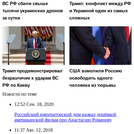
ВС РФ сбили свыше
Трамп: конфликт между РФ
тысячи украинских дронов
и Украиной один из самых
за сутки
сложных
Трамп продемонстрировал
США взмолили Россию
безразличие к ударам ВС
освободить одного
РФ по Киеву
человека из тюрьмы
Новости по теме
12:52
Сен. 18, 2020
Российский императорский дом назвал дешёвкой
американский фильм про Анастасию Романову
11:37
Авг. 12, 2018