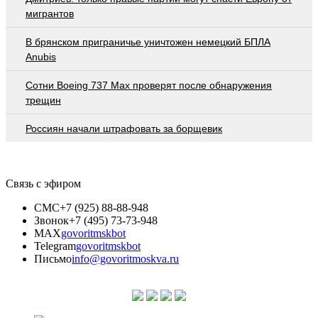
мигрантов
В брянском приграничье уничтожен немецкий БПЛА
Anubis
Сотни Boeing 737 Max проверят после обнаружения
трещин
Россиян начали штрафовать за борщевик
Связь с эфиром
СМС
+7 (925) 88-88-948
Звонок
+7 (495) 73-73-948
MAX
govoritmskbot
Telegram
govoritmskbot
Письмо
info@govoritmoskva.ru