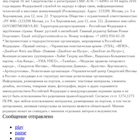
лиц старше 16 лет. Свидетельство о регистрации СМИ Эл № 77-64961 от 04 марта 2016
года выдано Федеральной службой по надзору в сфере связи, информационных
технологий и массовых коммуникаций (Роскомнадзор). Адрес: 123298, Москва, ул. 3-я
Хорошевская, дом 12, пом. 22. Учредитель Общество с ограниченной ответственностью
«РУ ФМ» (123298 Москва, ул. 3-я Хорошевская, дом 12, пом. 22). Доменное имя сайта
GOVORITMOSKVA.RU. Территория распространения – Российская Федерация и
зарубежные страны. Языки: русский и английский. Главный редактор Бабаян Роман
Георгиевич. Email: info@govoritmoskva.ru. Номер телефона: +7 (495) 950-62-26
*Экстремистские и террористические организации, запрещенные в Российской
Федерации: «Правый сектор», «Украинская повстанческая армия» (УПА), «ИГИЛ»,
«Джабхат Фатх аш-Шам» (бывшая «Джабхат ан-Нусра», «Джебхат ан-Нусра»),
Коалиция исламских группировок «Хайят Тахрир аш-Шам», Национал-Большевистская
партия, «Аль-Каида», «УНА-УНСО», «Талибан», «Меджлис крымско-татарского
народа», «Свидетели Иеговы», «Мизантропик Дивижн», «Братство» Корчинского,
«Артподготовка», Религиозная организация «Управленческий центр Свидетелей Иеговы
в России» и входящие в ее структуру местные религиозные организации.
Информация, размещенная на портале, а именно: текстовые материалы, элементы
дизайна, логотипы, товарные знаки, фотографии, видео и аудио охраняются
законодательством Российской Федерации и международными нормами права и не
могут быть использованы без разрешения правообладателей. Согласно ст.ст. 1274,1275
ГК РФ, при любом использовании материалов, размещенных на портале, в том числе
цитировании, активная гиперссылка на материал является обязательной. Мнение
редакции может не совпадать с мнением отдельных авторов и колумнистов.
Сообщение отправлено
play
pause
mute