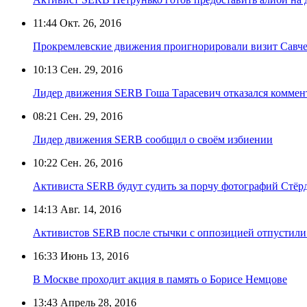
11:44
Окт. 26, 2016
Прокремлевские движения проигнорировали визит Савче
10:13
Сен. 29, 2016
Лидер движения SERB Гоша Тарасевич отказался коммен
08:21
Сен. 29, 2016
Лидер движения SERB сообщил о своём избиении
10:22
Сен. 26, 2016
Активиста SERB будут судить за порчу фотографий Стёр
14:13
Авг. 14, 2016
Активистов SERB после стычки с оппозицией отпустили 
16:33
Июнь 13, 2016
В Москве проходит акция в память о Борисе Немцове
13:43
Апрель 28, 2016