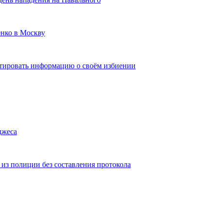
нко в Москву
тировать информацию о своём избиении
джеса
из полиции без составления протокола