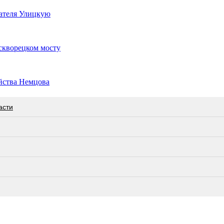
ателя Улицкую
скворецком мосту
йства Немцова
асти