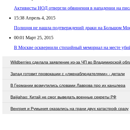
Активисты НОД отвергли обвинения в нападении на пис
15:38
Апрель 4, 2015
Полиция не нашла подтверждений драки на Большом Мо
00:01
Март 25, 2015
В Москве осквернили стихийный мемориал на месте уби
Wildberries cделала заявление из-за ЧП во Владимирской обл
Запад готовит провокации с «лженаблюдателями» - детали
В Германии возмутились словами Лаврова про их канцлера
Baijiahao: Китай не смог выведать военные секреты РФ
Венгрия и Румыния оказались на грани двух катастроф сразу