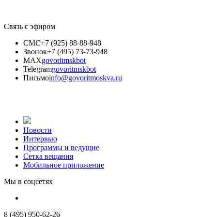
Связь с эфиром
СМС
+7 (925) 88-88-948
Звонок
+7 (495) 73-73-948
MAX
govoritmskbot
Telegram
govoritmskbot
Письмо
info@govoritmoskva.ru
Новости
Интервью
Программы и ведущие
Сетка вещания
Мобильное приложение
Мы в соцсетях
8 (495) 950-62-26