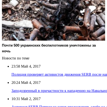
Почти 500 украинских беспилотников уничтожены за
ночь
Новости по теме
23:58
Май 4, 2017
Полиция проверяет активистов движения SERB после на
20:24
Май 4, 2017
Заподозренный в причастности к нападению на Навальног
10:31
Май 2, 2017
Активист SERB Петрунько готов предоставить алиби на 