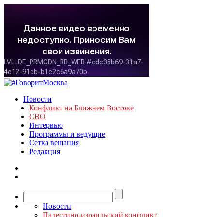
Новости
Конфликт на Ближнем Востоке
СВО
Интервью
Программы и ведущие
Сетка вещания
Редакция
Новости
Палестино-израильский конфликт