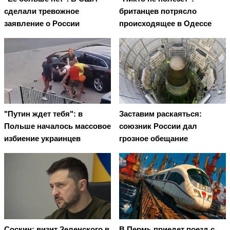
сделали тревожное
британцев потрясло
заявление о России
происходящее в Одессе
"Путин ждет тебя": в
Заставим раскаяться:
Польше началось массовое
союзник России дал
избиение украинцев
грозное обещание
Соскин: визит Зеленского в
В Пермь приедет поезд с