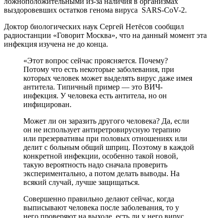
ложноположительными из-за наличия в организмах
выздоровевших остатков генома вируса SARS-CoV-2.
Доктор биологических наук Сергей Нетёсов сообщил
радиостанции «Говорит Москва», что на данный момент эта
инфекция изучена не до конца.
«Этот вопрос сейчас проясняется. Почему?
Потому что есть некоторые заболевания, при
которых человек может выделять вирус даже имея
антитела. Типичный пример — это ВИЧ-
инфекция. У человека есть антитела, но он
инфицирован.
Может ли он заразить другого человека? Да, если
он не использует антиретровирусную терапию
или презервативы при половых отношениях или
делит с больным общий шприц. Поэтому в каждой
конкретной инфекции, особенно такой новой,
такую вероятность надо сначала проверить
экспериментально, а потом делать выводы. На
всякий случай, лучше защищаться.
Совершенно правильно делают сейчас, когда
выписывают человека после заболевания, то у
него проверяют на выходе, есть ли у него вирус