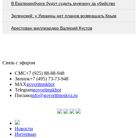
В Екатеринбурге будут судить мужчину за убийство
Зеленский: у Украины нет планов возвращать Крым
Арестован миллиардер Валерий Кустов
Связь с эфиром
СМС
+7 (925) 88-88-948
Звонок
+7 (495) 73-73-948
MAX
govoritmskbot
Telegram
govoritmskbot
Письмо
info@govoritmoskva.ru
Новости
Интервью