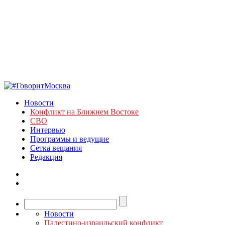
Новости
Конфликт на Ближнем Востоке
СВО
Интервью
Программы и ведущие
Сетка вещания
Редакция
Новости
Палестино-израильский конфликт