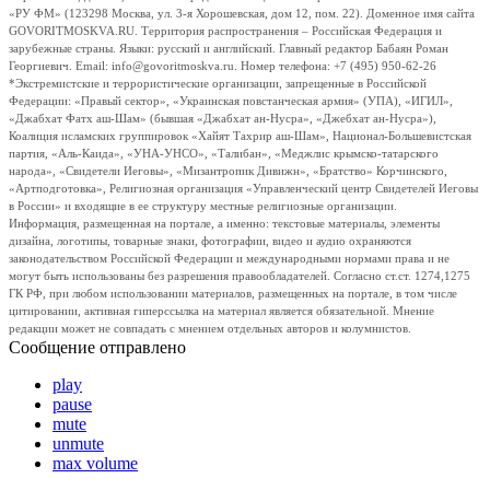
«РУ ФМ» (123298 Москва, ул. 3-я Хорошевская, дом 12, пом. 22). Доменное имя сайта
GOVORITMOSKVA.RU. Территория распространения – Российская Федерация и
зарубежные страны. Языки: русский и английский. Главный редактор Бабаян Роман
Георгиевич. Email: info@govoritmoskva.ru. Номер телефона: +7 (495) 950-62-26
*Экстремистские и террористические организации, запрещенные в Российской
Федерации: «Правый сектор», «Украинская повстанческая армия» (УПА), «ИГИЛ»,
«Джабхат Фатх аш-Шам» (бывшая «Джабхат ан-Нусра», «Джебхат ан-Нусра»),
Коалиция исламских группировок «Хайят Тахрир аш-Шам», Национал-Большевистская
партия, «Аль-Каида», «УНА-УНСО», «Талибан», «Меджлис крымско-татарского
народа», «Свидетели Иеговы», «Мизантропик Дивижн», «Братство» Корчинского,
«Артподготовка», Религиозная организация «Управленческий центр Свидетелей Иеговы
в России» и входящие в ее структуру местные религиозные организации.
Информация, размещенная на портале, а именно: текстовые материалы, элементы
дизайна, логотипы, товарные знаки, фотографии, видео и аудио охраняются
законодательством Российской Федерации и международными нормами права и не
могут быть использованы без разрешения правообладателей. Согласно ст.ст. 1274,1275
ГК РФ, при любом использовании материалов, размещенных на портале, в том числе
цитировании, активная гиперссылка на материал является обязательной. Мнение
редакции может не совпадать с мнением отдельных авторов и колумнистов.
Сообщение отправлено
play
pause
mute
unmute
max volume