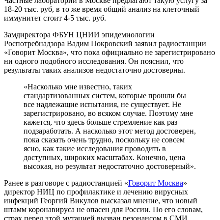
Частные лаборатории в Москве предлагают такую услугу за
18-20 тыс. руб, в то же время общий анализ на клеточный
иммунитет стоит 4-5 тыс. руб.
Замдиректора ФБУН ЦНИИ эпидемиологии
Роспотребнадзора Вадим Покровский заявил радиостанции
«Говорит Москва», что пока официально не зарегистрировано
ни одного подобного исследования. Он пояснил, что
результаты таких анализов недостаточно достоверны.
«Насколько мне известно, таких
стандартизованных систем, которые прошли бы
все надлежащие испытания, не существует. Не
зарегистрировано, во всяком случае. Поэтому мне
кажется, что здесь больше стремление как раз
подзаработать. А насколько этот метод достоверен,
пока сказать очень трудно, поскольку не совсем
ясно, как такие исследования проводить в
доступных, широких масштабах. Конечно, цена
высокая, но результат недостаточно достоверный».
Ранее в разговоре с радиостанцией «
Говорит Москва
»
директор НИЦ по профилактике и лечению вирусных
инфекций Георгий Викулов высказал мнение, что новый
штамм коронавируса не опасен для России. По его словам,
страх перед этой мутацией вызван резонансом в СМИ.