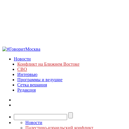
Новости
Конфликт на Ближнем Востоке
СВО
Интервью
Программы и ведущие
Сетка вещания
Редакция
Новости
Палестино-израильский конфликт