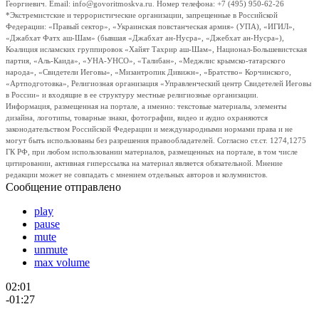
Георгиевич. Email: info@govoritmoskva.ru. Номер телефона: +7 (495) 950-62-26
*Экстремистские и террористические организации, запрещенные в Российской
Федерации: «Правый сектор», «Украинская повстанческая армия» (УПА), «ИГИЛ»,
«Джабхат Фатх аш-Шам» (бывшая «Джабхат ан-Нусра», «Джебхат ан-Нусра»),
Коалиция исламских группировок «Хайят Тахрир аш-Шам», Национал-Большевистская
партия, «Аль-Каида», «УНА-УНСО», «Талибан», «Меджлис крымско-татарского
народа», «Свидетели Иеговы», «Мизантропик Дивижн», «Братство» Корчинского,
«Артподготовка», Религиозная организация «Управленческий центр Свидетелей Иеговы
в России» и входящие в ее структуру местные религиозные организации.
Информация, размещенная на портале, а именно: текстовые материалы, элементы
дизайна, логотипы, товарные знаки, фотографии, видео и аудио охраняются
законодательством Российской Федерации и международными нормами права и не
могут быть использованы без разрешения правообладателей. Согласно ст.ст. 1274,1275
ГК РФ, при любом использовании материалов, размещенных на портале, в том числе
цитировании, активная гиперссылка на материал является обязательной. Мнение
редакции может не совпадать с мнением отдельных авторов и колумнистов.
Сообщение отправлено
play
pause
mute
unmute
max volume
02:01
-01:27