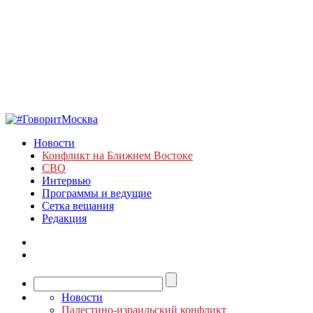
Новости
Конфликт на Ближнем Востоке
СВО
Интервью
Программы и ведущие
Сетка вещания
Редакция
Новости
Палестино-израильский конфликт