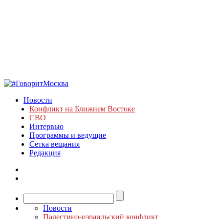
Новости
Конфликт на Ближнем Востоке
СВО
Интервью
Программы и ведущие
Сетка вещания
Редакция
Новости
Палестино-израильский конфликт