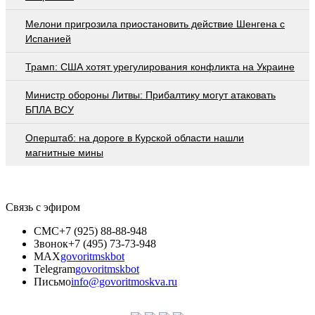
Мелони пригрозила приостановить действие Шенгена с
Испанией
Трамп: США хотят урегулирования конфликта на Украине
Министр обороны Литвы: Прибалтику могут атаковать
БПЛА ВСУ
Оперштаб: на дороге в Курской области нашли
магнитные мины
Связь с эфиром
СМС
+7 (925) 88-88-948
Звонок
+7 (495) 73-73-948
MAX
govoritmskbot
Telegram
govoritmskbot
Письмо
info@govoritmoskva.ru