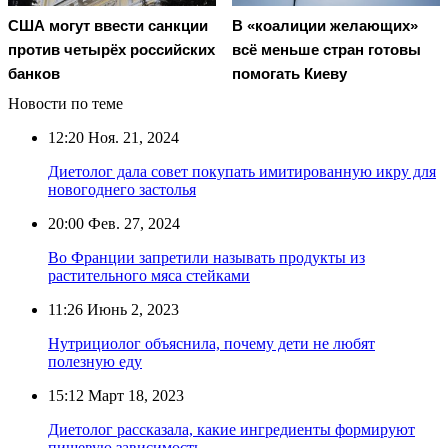
США могут ввести санкции
В «коалиции желающих»
против четырёх российских
всё меньше стран готовы
банков
помогать Киеву
Новости по теме
12:20
Ноя. 21, 2024
Диетолог дала совет покупать имитированную икру для
новогоднего застолья
20:00
Фев. 27, 2024
Во Франции запретили называть продукты из
растительного мяса стейками
11:26
Июнь 2, 2023
Нутрициолог объяснила, почему дети не любят
полезную еду
15:12
Март 18, 2023
Диетолог рассказала, какие ингредиенты формируют
пищевую зависимость