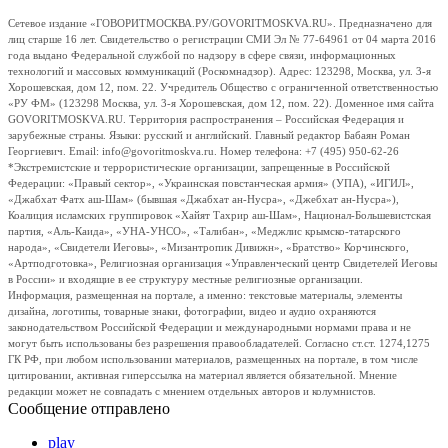
Сетевое издание «ГОВОРИТМОСКВА.РУ/GOVORITMOSKVA.RU». Предназначено для
лиц старше 16 лет. Свидетельство о регистрации СМИ Эл № 77-64961 от 04 марта 2016
года выдано Федеральной службой по надзору в сфере связи, информационных
технологий и массовых коммуникаций (Роскомнадзор). Адрес: 123298, Москва, ул. 3-я
Хорошевская, дом 12, пом. 22. Учредитель Общество с ограниченной ответственностью
«РУ ФМ» (123298 Москва, ул. 3-я Хорошевская, дом 12, пом. 22). Доменное имя сайта
GOVORITMOSKVA.RU. Территория распространения – Российская Федерация и
зарубежные страны. Языки: русский и английский. Главный редактор Бабаян Роман
Георгиевич. Email: info@govoritmoskva.ru. Номер телефона: +7 (495) 950-62-26
*Экстремистские и террористические организации, запрещенные в Российской
Федерации: «Правый сектор», «Украинская повстанческая армия» (УПА), «ИГИЛ»,
«Джабхат Фатх аш-Шам» (бывшая «Джабхат ан-Нусра», «Джебхат ан-Нусра»),
Коалиция исламских группировок «Хайят Тахрир аш-Шам», Национал-Большевистская
партия, «Аль-Каида», «УНА-УНСО», «Талибан», «Меджлис крымско-татарского
народа», «Свидетели Иеговы», «Мизантропик Дивижн», «Братство» Корчинского,
«Артподготовка», Религиозная организация «Управленческий центр Свидетелей Иеговы
в России» и входящие в ее структуру местные религиозные организации.
Информация, размещенная на портале, а именно: текстовые материалы, элементы
дизайна, логотипы, товарные знаки, фотографии, видео и аудио охраняются
законодательством Российской Федерации и международными нормами права и не
могут быть использованы без разрешения правообладателей. Согласно ст.ст. 1274,1275
ГК РФ, при любом использовании материалов, размещенных на портале, в том числе
цитировании, активная гиперссылка на материал является обязательной. Мнение
редакции может не совпадать с мнением отдельных авторов и колумнистов.
Сообщение отправлено
play