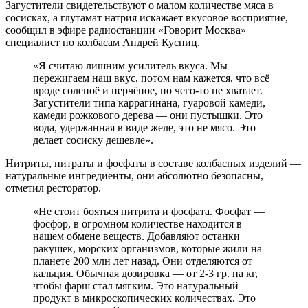
Загустители свидетельствуют о малом количестве мяса в
сосисках, а глутамат натрия искажает вкусовое восприятие,
сообщил в эфире радиостанции «Говорит Москва»
специалист по колбасам Андрей Куспиц.
«Я считаю лишним усилитель вкуса. Мы
пережигаем наш вкус, потом нам кажется, что всё
вроде соленоё и перчёное, но чего-то не хватает.
Загустители типа каррагинана, гуаровой камеди,
камеди рожкового дерева — они пустышки. Это
вода, удержанная в виде желе, это не мясо. Это
делает сосиску дешевле».
Нитриты, нитраты и фосфаты в составе колбасных изделий —
натуральные ингредиенты, они абсолютно безопасны,
отметил ресторатор.
«Не стоит бояться нитрита и фосфата. Фосфат —
фосфор, в огромном количестве находится в
нашем обмене веществ. Добавляют останки
ракушек, морских организмов, которые жили на
планете 200 млн лет назад. Они отделяются от
кальция. Обычная дозировка — от 2-3 гр. на кг,
чтобы фарш стал мягким. Это натуральный
продукт в микроскопических количествах. Это