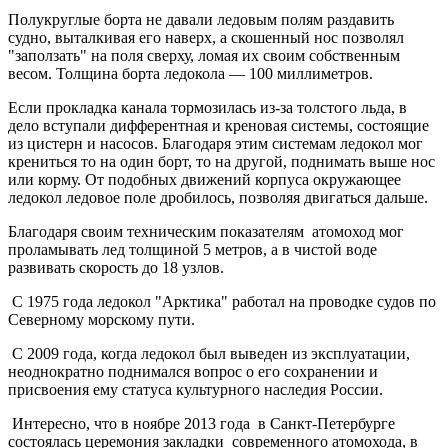
Полукруглые борта не давали ледовым полям раздавить
судно, выталкивая его наверх, а скошенный нос позволял
"заползать" на поля сверху, ломая их своим собственным
весом. Толщина борта ледокола — 100 миллиметров.
Если прокладка канала тормозилась из-за толстого льда, в
дело вступали дифферентная и креновая системы, состоящие
из цистерн и насосов. Благодаря этим системам ледокол мог
крениться то на один борт, то на другой, поднимать выше нос
или корму. От подобных движений корпуса окружающее
ледокол ледовое поле дробилось, позволяя двигаться дальше.
Благодаря своим техническим показателям атомоход мог
проламывать лед толщиной 5 метров, а в чистой воде
развивать скорость до 18 узлов.
С 1975 года ледокол "Арктика" работал на проводке судов по
Северному морскому пути.
С 2009 года, когда ледокол был выведен из эксплуатации,
неоднократно поднимался вопрос о его сохранении и
присвоения ему статуса культурного наследия России.
Интересно, что в ноябре 2013 года в Санкт-Петербурге
состоялась церемония закладки современного атомохода, в