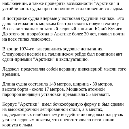
наблюдений, а также проверить возможности "Арктики" и
устойчивость судна при постоянном столкновении со льдом.
В постройке судна впервые участвовал будущий экипаж. Это
дало возможность морякам быстро освоить новую технику.
Возглавил экипаж опытный ледовый капитан Юрий Кучиев.
До этого он проработал в Арктике более 30 лет, плавал почти
на всех типах ледоколов.
В конце 1974-го завершились ходовые испытания.
Следующей весной на таллиннском рейде был подписан акт
сдачи-приемки "Арктики" в эксплуатацию.
Ледокол представлял собой вершину инженерной мысли того
времени.
Длина судна составила 148 метров, ширина - 30 метров,
высота борта - около 17 метров. Мощность атомной
паропроизводящей установки превышала 55 мегаватт.
Корпус "Арктики" имел бочкообразную форму и был сделан
из высокопрочной легированной стали, а в местах,
подверженных наибольшему воздействию ледовых нагрузок
усилен ледовым поясом, что препятствовало истиранию
корпуса о льды.