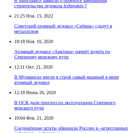
В Минтрансе заявили о переносе завершения
строительства ледокола Icebreaker-7
21:25
Ноя. 15, 2022
Советский атомный ледокол «Сибирь» сдадут в
металлолом
10:18
Ноя. 10, 2020
Атомный ледокол «Арктика» начнёт ходить по
Северному морскому пути
12:11
Окт. 21, 2020
В Мурманске ввели в строй самый мощный в мире
атомный ледокол
12:18
Июнь 26, 2020
В ОСК дали прогноз по эксплуатации Северного
морского пути
10:04
Фев. 21, 2020
Соединённые штаты обвинили Россию в «агрессивных