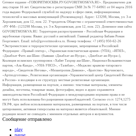
Сетевое издание «ГОВОРИТМОСКВА.РУ/GOVORITMOSKVA.RU». Предназначено для
лиц старше 16 лет. Свидетельство о регистрации СМИ Эл № 77-64961 от 04 марта 2016
года выдано Федеральной службой по надзору в сфере связи, информационных
технологий и массовых коммуникаций (Роскомнадзор). Адрес: 123298, Москва, ул. 3-я
Хорошевская, дом 12, пом. 22. Учредитель Общество с ограниченной ответственностью
«РУ ФМ» (123298 Москва, ул. 3-я Хорошевская, дом 12, пом. 22). Доменное имя сайта
GOVORITMOSKVA.RU. Территория распространения – Российская Федерация и
зарубежные страны. Языки: русский и английский. Главный редактор Бабаян Роман
Георгиевич. Email: info@govoritmoskva.ru. Номер телефона: +7 (495) 950-62-26
*Экстремистские и террористические организации, запрещенные в Российской
Федерации: «Правый сектор», «Украинская повстанческая армия» (УПА), «ИГИЛ»,
«Джабхат Фатх аш-Шам» (бывшая «Джабхат ан-Нусра», «Джебхат ан-Нусра»),
Коалиция исламских группировок «Хайят Тахрир аш-Шам», Национал-Большевистская
партия, «Аль-Каида», «УНА-УНСО», «Талибан», «Меджлис крымско-татарского
народа», «Свидетели Иеговы», «Мизантропик Дивижн», «Братство» Корчинского,
«Артподготовка», Религиозная организация «Управленческий центр Свидетелей Иеговы
в России» и входящие в ее структуру местные религиозные организации.
Информация, размещенная на портале, а именно: текстовые материалы, элементы
дизайна, логотипы, товарные знаки, фотографии, видео и аудио охраняются
законодательством Российской Федерации и международными нормами права и не
могут быть использованы без разрешения правообладателей. Согласно ст.ст. 1274,1275
ГК РФ, при любом использовании материалов, размещенных на портале, в том числе
цитировании, активная гиперссылка на материал является обязательной. Мнение
редакции может не совпадать с мнением отдельных авторов и колумнистов.
Сообщение отправлено
play
pause