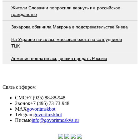
Жители Словакии попросили вернуть им российское
гражданство
Захарова обвинила Макрона в подстрекательстве Киева
На Украине началась массовая охота на сотрудников
ТЦК
Армения поплатилась, решив предать Россию
Связь с эфиром
СМС
+7 (925) 88-88-948
Звонок
+7 (495) 73-73-948
MAX
govoritmskbot
Telegram
govoritmskbot
Письмо
info@govoritmoskva.ru