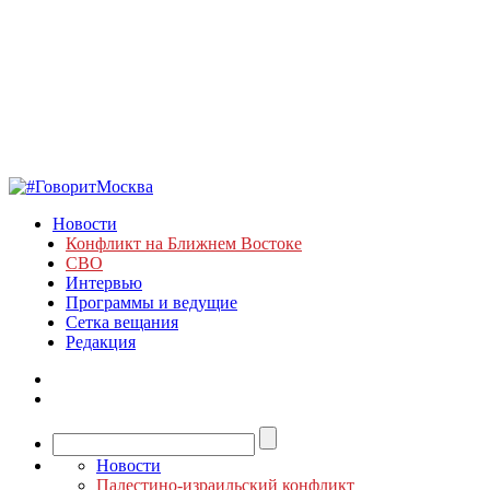
Новости
Конфликт на Ближнем Востоке
СВО
Интервью
Программы и ведущие
Сетка вещания
Редакция
Новости
Палестино-израильский конфликт