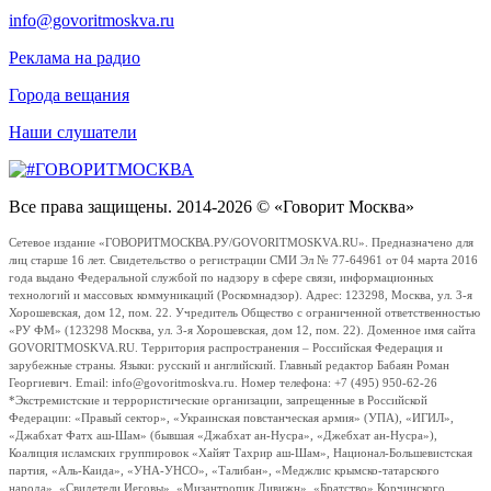
info@govoritmoskva.ru
Реклама на радио
Города вещания
Наши слушатели
Все права защищены. 2014-2026 © «Говорит Москва»
Сетевое издание «ГОВОРИТМОСКВА.РУ/GOVORITMOSKVA.RU». Предназначено для
лиц старше 16 лет. Свидетельство о регистрации СМИ Эл № 77-64961 от 04 марта 2016
года выдано Федеральной службой по надзору в сфере связи, информационных
технологий и массовых коммуникаций (Роскомнадзор). Адрес: 123298, Москва, ул. 3-я
Хорошевская, дом 12, пом. 22. Учредитель Общество с ограниченной ответственностью
«РУ ФМ» (123298 Москва, ул. 3-я Хорошевская, дом 12, пом. 22). Доменное имя сайта
GOVORITMOSKVA.RU. Территория распространения – Российская Федерация и
зарубежные страны. Языки: русский и английский. Главный редактор Бабаян Роман
Георгиевич. Email: info@govoritmoskva.ru. Номер телефона: +7 (495) 950-62-26
*Экстремистские и террористические организации, запрещенные в Российской
Федерации: «Правый сектор», «Украинская повстанческая армия» (УПА), «ИГИЛ»,
«Джабхат Фатх аш-Шам» (бывшая «Джабхат ан-Нусра», «Джебхат ан-Нусра»),
Коалиция исламских группировок «Хайят Тахрир аш-Шам», Национал-Большевистская
партия, «Аль-Каида», «УНА-УНСО», «Талибан», «Меджлис крымско-татарского
народа», «Свидетели Иеговы», «Мизантропик Дивижн», «Братство» Корчинского,