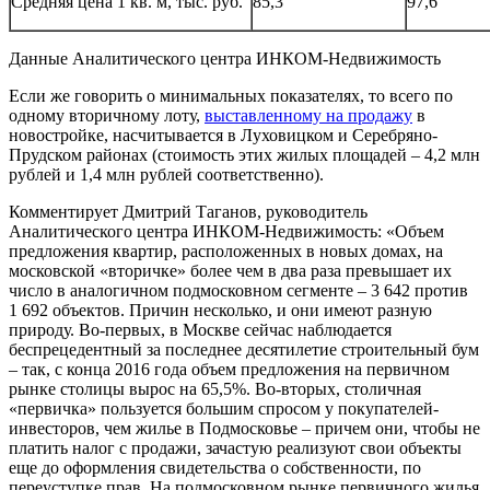
Средняя цена 1 кв. м, тыс. руб.
85,3
97,6
Данные Аналитического центра ИНКОМ-Недвижимость
Если же говорить о минимальных показателях, то всего по
одному вторичному лоту,
выставленному на продажу
в
новостройке, насчитывается в Луховицком и Серебряно-
Прудском районах (стоимость этих жилых площадей – 4,2 млн
рублей и 1,4 млн рублей соответственно).
Комментирует Дмитрий Таганов, руководитель
Аналитического центра ИНКОМ-Недвижимость: «Объем
предложения квартир, расположенных в новых домах, на
московской «вторичке» более чем в два раза превышает их
число в аналогичном подмосковном сегменте – 3 642 против
1 692 объектов. Причин несколько, и они имеют разную
природу. Во-первых, в Москве сейчас наблюдается
беспрецедентный за последнее десятилетие строительный бум
– так, с конца 2016 года объем предложения на первичном
рынке столицы вырос на 65,5%. Во-вторых, столичная
«первичка» пользуется большим спросом у покупателей-
инвесторов, чем жилье в Подмосковье – причем они, чтобы не
платить налог с продажи, зачастую реализуют свои объекты
еще до оформления свидетельства о собственности, по
переуступке прав. На подмосковном рынке первичного жилья