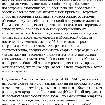
их гораздо меньше, поскольку в области преобладают
новостройки экономкласса, инвестирование в которые не
обеспечивает получение значительной прибыли. В-третьих,
спрос на вторичные квартиры в новостройках со стороны
обычных покупателей – из-за ценовой доступности жилья в
Подмосковье – опережает приток новых лотов во вторичный
сегмент, что и привело к заметному сокращению их
количества за год. Более того, в течение прошлого года доля
жилых комплексов экономкласса в Московской области
постепенно увеличивалась – с 57% по итогам первого
квартала до 59% по итогам четвертого квартала,
соответственно, средняя стоимость квартир, переходящих с
«первички» на «вторичку», понижалась, и это еще больше
стимулировало покупателей. А в старых границах Москвы,
наоборот, по большей части строятся проекты комфорт- и
бизнес-класса, что также отражается на цене вторичных лотов
в новых домах».
По данным Аналитического центра ИНКОМ-Недвижимость,
наиболее бюджетный лот, выставленный на продажу в новом
доме на «вторичке» Подмосковья, находится в Воскресенском
районе, в микрорайоне Лопатинский (Юбилейный переулок),
на восьмом этаже 9-этажного дома. Это 1-комнатная квартира
без отделки, с лоджией, санузел совмещенный. Общая
площадь объекта – 37 кв. м, стоимость – 1,1 млн рублей.