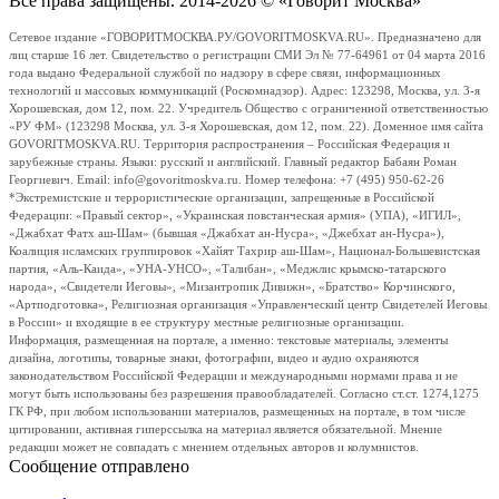
Все права защищены. 2014-2026 © «Говорит Москва»
Сетевое издание «ГОВОРИТМОСКВА.РУ/GOVORITMOSKVA.RU». Предназначено для
лиц старше 16 лет. Свидетельство о регистрации СМИ Эл № 77-64961 от 04 марта 2016
года выдано Федеральной службой по надзору в сфере связи, информационных
технологий и массовых коммуникаций (Роскомнадзор). Адрес: 123298, Москва, ул. 3-я
Хорошевская, дом 12, пом. 22. Учредитель Общество с ограниченной ответственностью
«РУ ФМ» (123298 Москва, ул. 3-я Хорошевская, дом 12, пом. 22). Доменное имя сайта
GOVORITMOSKVA.RU. Территория распространения – Российская Федерация и
зарубежные страны. Языки: русский и английский. Главный редактор Бабаян Роман
Георгиевич. Email: info@govoritmoskva.ru. Номер телефона: +7 (495) 950-62-26
*Экстремистские и террористические организации, запрещенные в Российской
Федерации: «Правый сектор», «Украинская повстанческая армия» (УПА), «ИГИЛ»,
«Джабхат Фатх аш-Шам» (бывшая «Джабхат ан-Нусра», «Джебхат ан-Нусра»),
Коалиция исламских группировок «Хайят Тахрир аш-Шам», Национал-Большевистская
партия, «Аль-Каида», «УНА-УНСО», «Талибан», «Меджлис крымско-татарского
народа», «Свидетели Иеговы», «Мизантропик Дивижн», «Братство» Корчинского,
«Артподготовка», Религиозная организация «Управленческий центр Свидетелей Иеговы
в России» и входящие в ее структуру местные религиозные организации.
Информация, размещенная на портале, а именно: текстовые материалы, элементы
дизайна, логотипы, товарные знаки, фотографии, видео и аудио охраняются
законодательством Российской Федерации и международными нормами права и не
могут быть использованы без разрешения правообладателей. Согласно ст.ст. 1274,1275
ГК РФ, при любом использовании материалов, размещенных на портале, в том числе
цитировании, активная гиперссылка на материал является обязательной. Мнение
редакции может не совпадать с мнением отдельных авторов и колумнистов.
Сообщение отправлено