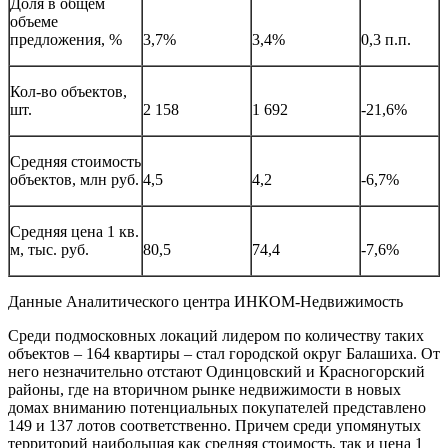
Доля в общем
объеме
предложения, %
3,7%
3,4%
0,3 п.п.
Кол-во объектов,
шт.
2 158
1 692
-21,6%
Средняя стоимость
объектов, млн руб.
4,5
4,2
-6,7%
Средняя цена 1 кв.
м, тыс. руб.
80,5
74,4
-7,6%
Данные Аналитического центра ИНКОМ-Недвижимость
Среди подмосковных локаций лидером по количеству таких
объектов – 164 квартиры – стал городской округ Балашиха. От
него незначительно отстают Одинцовский и Красногорский
районы, где на вторичном рынке недвижимости в новых
домах вниманию потенциальных покупателей представлено
149 и 137 лотов соответственно. Причем среди упомянутых
территорий наибольшая как средняя стоимость, так и цена 1