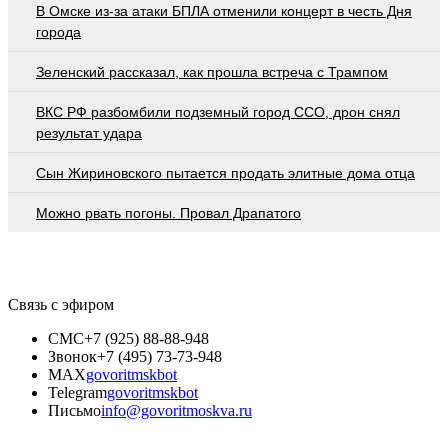
В Омске из-за атаки БПЛА отменили концерт в честь Дня
города
Зеленский рассказал, как прошла встреча с Трампом
ВКС РФ разбомбили подземный город ССО, дрон снял
результат удара
Сын Жириновского пытается продать элитные дома отца
Можно рвать погоны. Провал Драпатого
Связь с эфиром
СМС
+7 (925) 88-88-948
Звонок
+7 (495) 73-73-948
MAX
govoritmskbot
Telegram
govoritmskbot
Письмо
info@govoritmoskva.ru