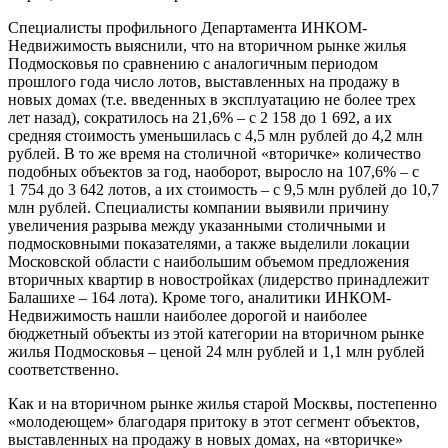
Специалисты профильного Департамента ИНКОМ-
Недвижимость выяснили, что на вторичном рынке жилья
Подмосковья по сравнению с аналогичным периодом
прошлого года число лотов, выставленных на продажу в
новых домах (т.е. введенных в эксплуатацию не более трех
лет назад), сократилось на 21,6% – с 2 158 до 1 692, а их
средняя стоимость уменьшилась с 4,5 млн рублей до 4,2 млн
рублей. В то же время на столичной «вторичке» количество
подобных объектов за год, наоборот, выросло на 107,6% – с
1 754 до 3 642 лотов, а их стоимость – с 9,5 млн рублей до 10,7
млн рублей. Специалисты компании выявили причину
увеличения разрыва между указанными столичными и
подмосковными показателями, а также выделили локации
Московской области с наибольшим объемом предложения
вторичных квартир в новостройках (лидерство принадлежит
Балашихе – 164 лота). Кроме того, аналитики ИНКОМ-
Недвижимость нашли наиболее дорогой и наиболее
бюджетный объекты из этой категории на вторичном рынке
жилья Подмосковья – ценой 24 млн рублей и 1,1 млн рублей
соответственно.
Как и на вторичном рынке жилья старой Москвы, постепенно
«молодеющем» благодаря притоку в этот сегмент объектов,
выставленных на продажу в новых домах, на «вторичке»