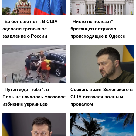
"Ее больше нет". В США
"Никто не полезет":
сделали тревожное
британцев потрясло
заявление о России
происходящее в Одессе
"Путин ждет тебя": в
Соскин: визит Зеленского в
Польше началось массовое
США оказался полным
избиение украинцев
провалом