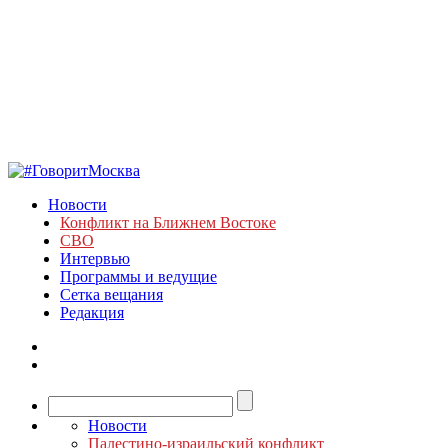
Новости
Конфликт на Ближнем Востоке
СВО
Интервью
Программы и ведущие
Сетка вещания
Редакция
Новости
Палестино-израильский конфликт