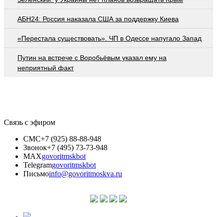
АБН24: Россия наказала США за поддержку Киева
«Перестала существовать». ЧП в Одессе напугало Запад
Путин на встрече с Воробьёвым указал ему на
неприятный факт
Связь с эфиром
СМС
+7 (925) 88-88-948
Звонок
+7 (495) 73-73-948
MAX
govoritmskbot
Telegram
govoritmskbot
Письмо
info@govoritmoskva.ru