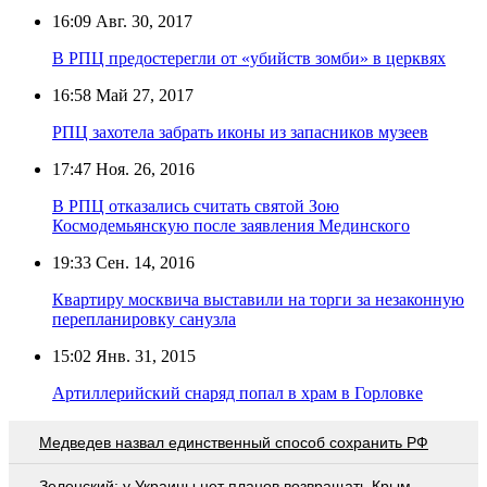
16:09
Авг. 30, 2017
В РПЦ предостерегли от «убийств зомби» в церквях
16:58
Май 27, 2017
РПЦ захотела забрать иконы из запасников музеев
17:47
Ноя. 26, 2016
В РПЦ отказались считать святой Зою
Космодемьянскую после заявления Мединского
19:33
Сен. 14, 2016
Квартиру москвича выставили на торги за незаконную
перепланировку санузла
15:02
Янв. 31, 2015
Артиллерийский снаряд попал в храм в Горловке
Медведев назвал единственный способ сохранить РФ
Зеленский: у Украины нет планов возвращать Крым