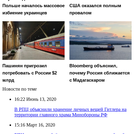
Польше началось массовое
США оказался полным
избиение украинцев
провалом
Пашинян пригрозил
Bloomberg объяснил,
потребовать c России $2
почему Россия сближается
млрд
с Мадагаскаром
Новости по теме
16:22
Июнь 13, 2020
В РПЦ объяснили хранение личных вещей Гитлера на
территории главного храма Минобороны РФ
15:16
Март 16, 2020