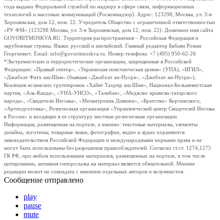
года выдано Федеральной службой по надзору в сфере связи, информационных
технологий и массовых коммуникаций (Роскомнадзор). Адрес: 123298, Москва, ул. 3-я
Хорошевская, дом 12, пом. 22. Учредитель Общество с ограниченной ответственностью
«РУ ФМ» (123298 Москва, ул. 3-я Хорошевская, дом 12, пом. 22). Доменное имя сайта
GOVORITMOSKVA.RU. Территория распространения – Российская Федерация и
зарубежные страны. Языки: русский и английский. Главный редактор Бабаян Роман
Георгиевич. Email: info@govoritmoskva.ru. Номер телефона: +7 (495) 950-62-26
*Экстремистские и террористические организации, запрещенные в Российской
Федерации: «Правый сектор», «Украинская повстанческая армия» (УПА), «ИГИЛ»,
«Джабхат Фатх аш-Шам» (бывшая «Джабхат ан-Нусра», «Джебхат ан-Нусра»),
Коалиция исламских группировок «Хайят Тахрир аш-Шам», Национал-Большевистская
партия, «Аль-Каида», «УНА-УНСО», «Талибан», «Меджлис крымско-татарского
народа», «Свидетели Иеговы», «Мизантропик Дивижн», «Братство» Корчинского,
«Артподготовка», Религиозная организация «Управленческий центр Свидетелей Иеговы
в России» и входящие в ее структуру местные религиозные организации.
Информация, размещенная на портале, а именно: текстовые материалы, элементы
дизайна, логотипы, товарные знаки, фотографии, видео и аудио охраняются
законодательством Российской Федерации и международными нормами права и не
могут быть использованы без разрешения правообладателей. Согласно ст.ст. 1274,1275
ГК РФ, при любом использовании материалов, размещенных на портале, в том числе
цитировании, активная гиперссылка на материал является обязательной. Мнение
редакции может не совпадать с мнением отдельных авторов и колумнистов.
Сообщение отправлено
play
pause
mute