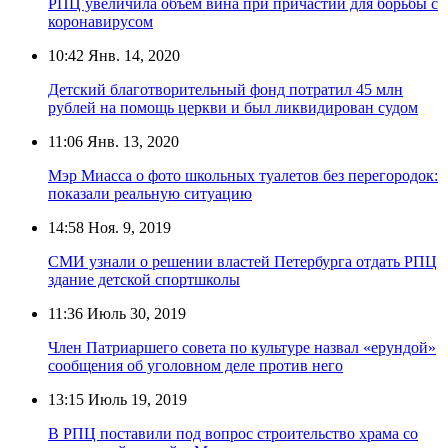
РПЦ увеличила объём вина при причастии для борьбы с
коронавирусом
10:42
Янв. 14, 2020
Детский благотворительный фонд потратил 45 млн
рублей на помощь церкви и был ликвидирован судом
11:06
Янв. 13, 2020
Мэр Миасса о фото школьных туалетов без перегородок:
показали реальную ситуацию
14:58
Ноя. 9, 2019
СМИ узнали о решении властей Петербурга отдать РПЦ
здание детской спортшколы
11:36
Июль 30, 2019
Член Патриаршего совета по культуре назвал «ерундой»
сообщения об уголовном деле против него
13:15
Июль 19, 2019
В РПЦ поставили под вопрос строительство храма со