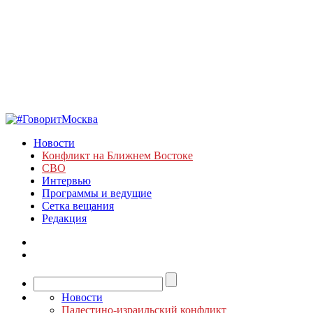
Новости
Конфликт на Ближнем Востоке
СВО
Интервью
Программы и ведущие
Сетка вещания
Редакция
Новости
Палестино-израильский конфликт