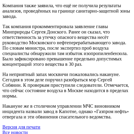
Компания также заявила, что ещё не получила результаты
анализов, проведённых на границе санитарно-защитной зоны
завода.
Так компания прокомментировала заявление главы
Минприроды Сергея Донского. Ранее он сказал, что
ответственность за утечку опасного вещества несёт
руководство Московского нефтеперерабатывающего завода.
По словам министра, после экспертиз проб воздуха
специалисты обнаружили там избыток изопропиленбензола.
Было зафиксировано превышение предельно допустимых
концентраций этого вещества в 30 раз.
На неприятный запах москвичи пожаловались накануне.
Сегодня в этом деле поручил разобраться мэр Сергей
Собянин. К проверкам приступили следователи. Отмечается,
что сейчас состояние воздуха в Москве находится в пределах
нормы.
Накануне же в столичном управлении МЧС виновником
инцидента назвали завод в Капотне, однако «Газпром нефть»
отвергала и эти обвинения спасательного ведомства.
Версия для печати
Все новости