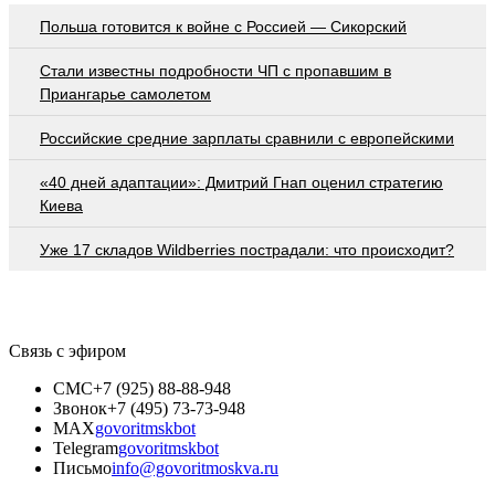
Польша готовится к войне с Россией — Сикорский
Стали известны подробности ЧП с пропавшим в
Приангарье самолетом
Российские средние зарплаты сравнили с европейскими
«40 дней адаптации»: Дмитрий Гнап оценил стратегию
Киева
Уже 17 складов Wildberries пострадали: что происходит?
Связь с эфиром
СМС
+7 (925) 88-88-948
Звонок
+7 (495) 73-73-948
MAX
govoritmskbot
Telegram
govoritmskbot
Письмо
info@govoritmoskva.ru