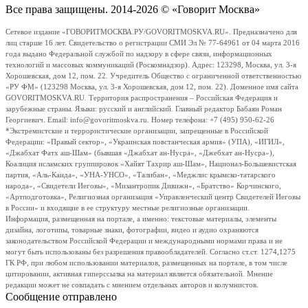
Все права защищены. 2014-2026 © «Говорит Москва»
Сетевое издание «ГОВОРИТМОСКВА.РУ/GOVORITMOSKVA.RU». Предназначено для
лиц старше 16 лет. Свидетельство о регистрации СМИ Эл № 77-64961 от 04 марта 2016
года выдано Федеральной службой по надзору в сфере связи, информационных
технологий и массовых коммуникаций (Роскомнадзор). Адрес: 123298, Москва, ул. 3-я
Хорошевская, дом 12, пом. 22. Учредитель Общество с ограниченной ответственностью
«РУ ФМ» (123298 Москва, ул. 3-я Хорошевская, дом 12, пом. 22). Доменное имя сайта
GOVORITMOSKVA.RU. Территория распространения – Российская Федерация и
зарубежные страны. Языки: русский и английский. Главный редактор Бабаян Роман
Георгиевич. Email: info@govoritmoskva.ru. Номер телефона: +7 (495) 950-62-26
*Экстремистские и террористические организации, запрещенные в Российской
Федерации: «Правый сектор», «Украинская повстанческая армия» (УПА), «ИГИЛ»,
«Джабхат Фатх аш-Шам» (бывшая «Джабхат ан-Нусра», «Джебхат ан-Нусра»),
Коалиция исламских группировок «Хайят Тахрир аш-Шам», Национал-Большевистская
партия, «Аль-Каида», «УНА-УНСО», «Талибан», «Меджлис крымско-татарского
народа», «Свидетели Иеговы», «Мизантропик Дивижн», «Братство» Корчинского,
«Артподготовка», Религиозная организация «Управленческий центр Свидетелей Иеговы
в России» и входящие в ее структуру местные религиозные организации.
Информация, размещенная на портале, а именно: текстовые материалы, элементы
дизайна, логотипы, товарные знаки, фотографии, видео и аудио охраняются
законодательством Российской Федерации и международными нормами права и не
могут быть использованы без разрешения правообладателей. Согласно ст.ст. 1274,1275
ГК РФ, при любом использовании материалов, размещенных на портале, в том числе
цитировании, активная гиперссылка на материал является обязательной. Мнение
редакции может не совпадать с мнением отдельных авторов и колумнистов.
Сообщение отправлено