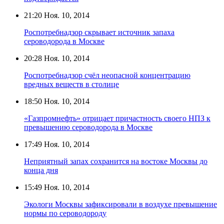
21:20
Ноя. 10, 2014
Роспотребнадзор скрывает источник запаха
сероводорода в Москве
20:28
Ноя. 10, 2014
Роспотребнадзор счёл неопасной концентрацию
вредных веществ в столице
18:50
Ноя. 10, 2014
«Газпромнефть» отрицает причастность своего НПЗ к
превышению сероводорода в Москве
17:49
Ноя. 10, 2014
Неприятный запах сохранится на востоке Москвы до
конца дня
15:49
Ноя. 10, 2014
Экологи Москвы зафиксировали в воздухе превышение
нормы по сероводороду