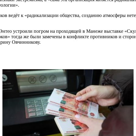
еологии».
ков ведёт к «радикализации общества, созданию атмосферы нетер
 Энтео устроили погром на проходящей в Манеже выставке «Скул
ов» тогда же были замечены в конфликте противников и сторон
арину Овчинникову.