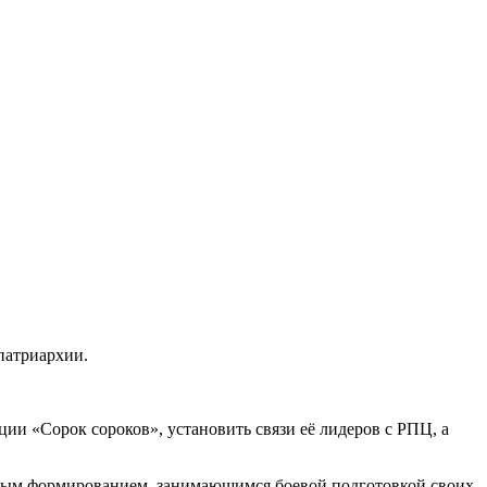
патриархии.
и «Сорок сороков», установить связи её лидеров с РПЦ, а
льным формированием, занимающимся боевой подготовкой своих