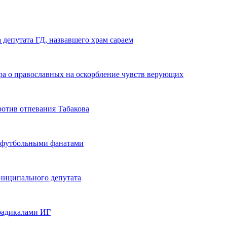
депутата ГД, назвавшего храм сараем
ра о православных на оскорбление чувств верующих
ротив отпевания Табакова
с футбольными фанатами
ниципального депутата
 радикалами ИГ