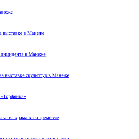
Манеже
а выставке в Манеже
е инцидента в Манеже
а выставке скульптур в Манеже
а «Торфянка»
ьства храма в экстремизме
ьства храма в московском парке