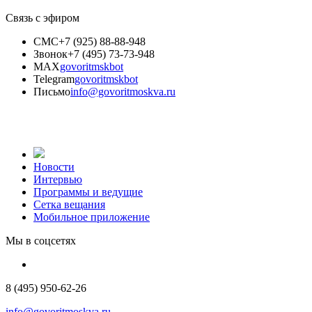
Связь с эфиром
СМС
+7 (925) 88-88-948
Звонок
+7 (495) 73-73-948
MAX
govoritmskbot
Telegram
govoritmskbot
Письмо
info@govoritmoskva.ru
Новости
Интервью
Программы и ведущие
Сетка вещания
Мобильное приложение
Мы в соцсетях
8 (495) 950-62-26
info@govoritmoskva.ru