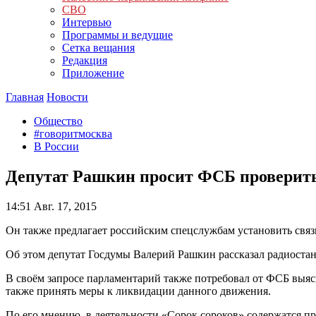
СВО
Интервью
Программы и ведущие
Сетка вещания
Редакция
Приложение
Главная
Новости
Общество
#говоритмосква
В России
Депутат Рашкин просит ФСБ проверит
14:51
Авг. 17, 2015
Он также предлагает российским спецслужбам установить связ
Об этом депутат Госдумы Валерий Рашкин рассказал радиоста
В своём запросе парламентарий также потребовал от ФСБ выяс
также принять меры к ликвидации данного движения.
По его мнению, в деятельности «Сорок сороков» содержатся п