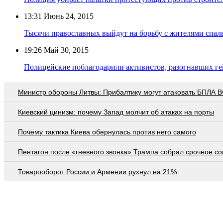
13:31
Июнь 24, 2015
Тысячи православных выйдут на борьбу с жителями спа
19:26
Май 30, 2015
Полицейские поблагодарили активистов, разогнавших г
Министр обороны Литвы: Прибалтику могут атаковать БПЛА 
Киевский цинизм: почему Запад молчит об атаках на порты
Почему тактика Киева обернулась против него самого
Пентагон после «гневного звонка» Трампа собрал срочное с
Товарооборот России и Армении рухнул на 21%