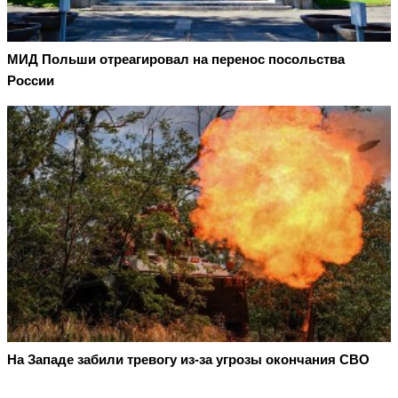
МИД Польши отреагировал на перенос посольства
России
На Западе забили тревогу из-за угрозы окончания СВО