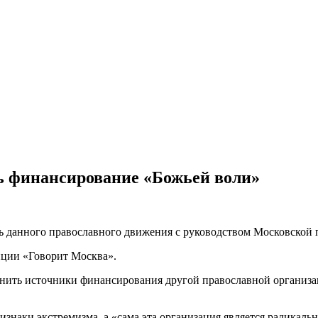
ь финансирование «Божьей воли»
ь данного православного движения с руководством Московской 
нции «Говорит Москва».
нить источники финансирования другой православной организаци
ризнаки экстремизма, а «сама эта организация является радика