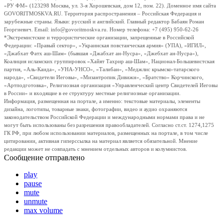
«РУ ФМ» (123298 Москва, ул. 3-я Хорошевская, дом 12, пом. 22). Доменное имя сайта
GOVORITMOSKVA.RU. Территория распространения – Российская Федерация и
зарубежные страны. Языки: русский и английский. Главный редактор Бабаян Роман
Георгиевич. Email: info@govoritmoskva.ru. Номер телефона: +7 (495) 950-62-26
*Экстремистские и террористические организации, запрещенные в Российской
Федерации: «Правый сектор», «Украинская повстанческая армия» (УПА), «ИГИЛ»,
«Джабхат Фатх аш-Шам» (бывшая «Джабхат ан-Нусра», «Джебхат ан-Нусра»),
Коалиция исламских группировок «Хайят Тахрир аш-Шам», Национал-Большевистская
партия, «Аль-Каида», «УНА-УНСО», «Талибан», «Меджлис крымско-татарского
народа», «Свидетели Иеговы», «Мизантропик Дивижн», «Братство» Корчинского,
«Артподготовка», Религиозная организация «Управленческий центр Свидетелей Иеговы
в России» и входящие в ее структуру местные религиозные организации.
Информация, размещенная на портале, а именно: текстовые материалы, элементы
дизайна, логотипы, товарные знаки, фотографии, видео и аудио охраняются
законодательством Российской Федерации и международными нормами права и не
могут быть использованы без разрешения правообладателей. Согласно ст.ст. 1274,1275
ГК РФ, при любом использовании материалов, размещенных на портале, в том числе
цитировании, активная гиперссылка на материал является обязательной. Мнение
редакции может не совпадать с мнением отдельных авторов и колумнистов.
Сообщение отправлено
play
pause
mute
unmute
max volume