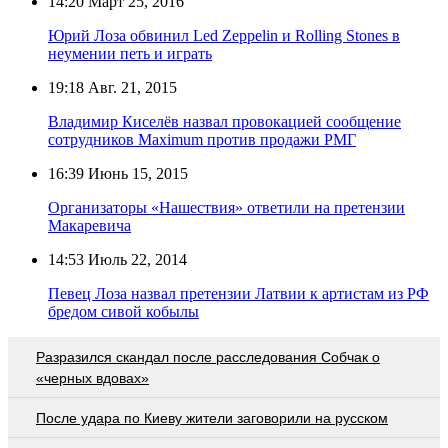
14:20
Март 25, 2016
Юрий Лоза обвинил Led Zeppelin и Rolling Stones в
неумении петь и играть
19:18
Авг. 21, 2015
Владимир Киселёв назвал провокацией сообщение
сотрудников Maximum против продажи РМГ
16:39
Июнь 15, 2015
Организаторы «Нашествия» ответили на претензии
Макаревича
14:53
Июль 22, 2014
Певец Лоза назвал претензии Латвии к артистам из РФ
бредом сивой кобылы
Разразился скандал после расследования Собчак о
«черных вдовах»
После удара по Киеву жители заговорили на русском