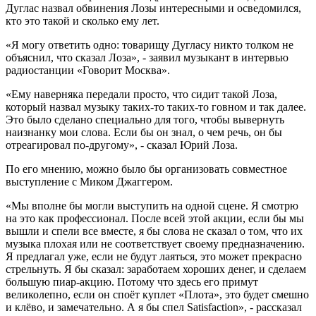
Дуглас назвал обвинения Лозы интересными и осведомился,
кто это такой и сколько ему лет.
«Я могу ответить одно: товарищу Дугласу никто толком не
объяснил, что сказал Лоза», - заявил музыкант в интервью
радиостанции «Говорит Москва».
«Ему наверняка передали просто, что сидит такой Лоза,
который назвал музыку таких-то таких-то говном и так далее.
Это было сделано специально для того, чтобы вывернуть
наизнанку мои слова. Если бы он знал, о чем речь, он бы
отреагировал по-другому», - сказал Юрий Лоза.
По его мнению, можно было бы организовать совместное
выступление с Миком Джаггером.
«Мы вполне бы могли выступить на одной сцене. Я смотрю
на это как профессионал. После всей этой акции, если бы мы
вышли и спели все вместе, я бы слова не сказал о том, что их
музыка плохая или не соответствует своему предназначению.
Я предлагал уже, если не будут лаяться, это может прекрасно
стрельнуть. Я бы сказал: заработаем хороших денег, и сделаем
большую пиар-акцию. Потому что здесь его примут
великолепно, если он споёт куплет «Плота», это будет смешно
и клёво, и замечательно. А я бы спел Satisfaction», - рассказал