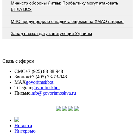
Министр обороны Литвы: Прибалтику могут атаковать
БПЛА ВСУ
МЧС предупредило о надвигающемся на ХМАО шторме
Запад назвал дату капитуляции Украины
Связь с эфиром
СМС
+7 (925) 88-88-948
Звонок
+7 (495) 73-73-948
MAX
govoritmskbot
Telegram
govoritmskbot
Письмо
info@govoritmoskva.ru
Новости
Интервью