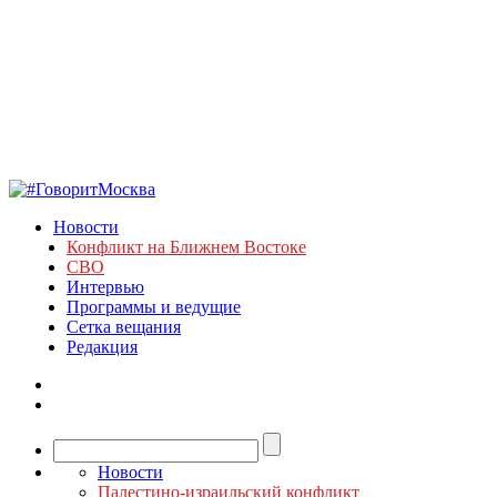
Новости
Конфликт на Ближнем Востоке
СВО
Интервью
Программы и ведущие
Сетка вещания
Редакция
Новости
Палестино-израильский конфликт