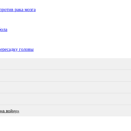
ротив рака мозга
бола
ересадку головы
на войну»