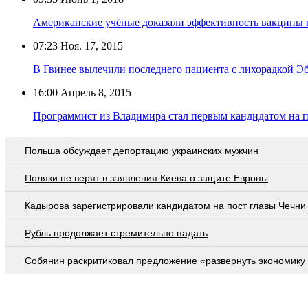
Американские учёные доказали эффективность вакцины п
07:23
Ноя. 17, 2015
В Гвинее вылечили последнего пациента с лихорадкой Э
16:00
Апрель 8, 2015
Программист из Владимира стал первым кандидатом на п
Польша обсуждает депортацию украинских мужчин
Поляки не верят в заявления Киева о защите Европы
Кадырова зарегистрировали кандидатом на пост главы Чечни
Рубль продолжает стремительно падать
Собянин раскритиковал предложение «развернуть экономику 