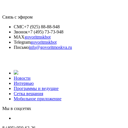
Связь с эфиром
СМС
+7 (925) 88-88-948
Звонок
+7 (495) 73-73-948
MAX
govoritmskbot
Telegram
govoritmskbot
Письмо
info@govoritmoskva.ru
Новости
Интервью
Программы и ведущие
Сетка вещания
Мобильное приложение
Мы в соцсетях
8 (495) 950-62-26