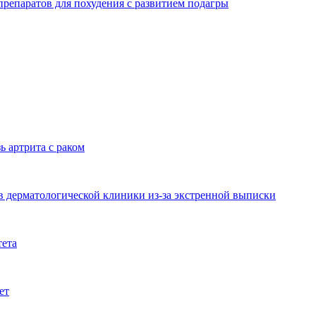
репаратов для похудения с развитием подагры
ь артрита с раком
 дерматологической клиники из-за экстренной выписки
тета
ет