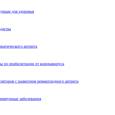
едным для здоровья
одагры
иатического артрита
ты по реабилитации от коронавируса
яторов с развитием ревматоидного артрита
оиммунные заболевания