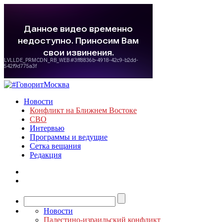
Новости
Конфликт на Ближнем Востоке
СВО
Интервью
Программы и ведущие
Сетка вещания
Редакция
Новости
Палестино-израильский конфликт