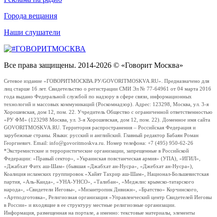
Города вещания
Наши слушатели
Все права защищены. 2014-2026 © «Говорит Москва»
Сетевое издание «ГОВОРИТМОСКВА.РУ/GOVORITMOSKVA.RU». Предназначено для
лиц старше 16 лет. Свидетельство о регистрации СМИ Эл № 77-64961 от 04 марта 2016
года выдано Федеральной службой по надзору в сфере связи, информационных
технологий и массовых коммуникаций (Роскомнадзор). Адрес: 123298, Москва, ул. 3-я
Хорошевская, дом 12, пом. 22. Учредитель Общество с ограниченной ответственностью
«РУ ФМ» (123298 Москва, ул. 3-я Хорошевская, дом 12, пом. 22). Доменное имя сайта
GOVORITMOSKVA.RU. Территория распространения – Российская Федерация и
зарубежные страны. Языки: русский и английский. Главный редактор Бабаян Роман
Георгиевич. Email: info@govoritmoskva.ru. Номер телефона: +7 (495) 950-62-26
*Экстремистские и террористические организации, запрещенные в Российской
Федерации: «Правый сектор», «Украинская повстанческая армия» (УПА), «ИГИЛ»,
«Джабхат Фатх аш-Шам» (бывшая «Джабхат ан-Нусра», «Джебхат ан-Нусра»),
Коалиция исламских группировок «Хайят Тахрир аш-Шам», Национал-Большевистская
партия, «Аль-Каида», «УНА-УНСО», «Талибан», «Меджлис крымско-татарского
народа», «Свидетели Иеговы», «Мизантропик Дивижн», «Братство» Корчинского,
«Артподготовка», Религиозная организация «Управленческий центр Свидетелей Иеговы
в России» и входящие в ее структуру местные религиозные организации.
Информация, размещенная на портале, а именно: текстовые материалы, элементы