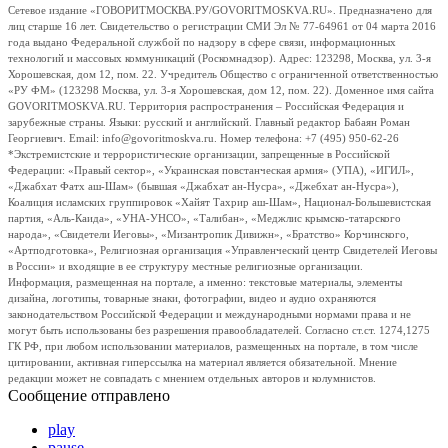
Сетевое издание «ГОВОРИТМОСКВА.РУ/GOVORITMOSKVA.RU». Предназначено для
лиц старше 16 лет. Свидетельство о регистрации СМИ Эл № 77-64961 от 04 марта 2016
года выдано Федеральной службой по надзору в сфере связи, информационных
технологий и массовых коммуникаций (Роскомнадзор). Адрес: 123298, Москва, ул. 3-я
Хорошевская, дом 12, пом. 22. Учредитель Общество с ограниченной ответственностью
«РУ ФМ» (123298 Москва, ул. 3-я Хорошевская, дом 12, пом. 22). Доменное имя сайта
GOVORITMOSKVA.RU. Территория распространения – Российская Федерация и
зарубежные страны. Языки: русский и английский. Главный редактор Бабаян Роман
Георгиевич. Email: info@govoritmoskva.ru. Номер телефона: +7 (495) 950-62-26
*Экстремистские и террористические организации, запрещенные в Российской
Федерации: «Правый сектор», «Украинская повстанческая армия» (УПА), «ИГИЛ»,
«Джабхат Фатх аш-Шам» (бывшая «Джабхат ан-Нусра», «Джебхат ан-Нусра»),
Коалиция исламских группировок «Хайят Тахрир аш-Шам», Национал-Большевистская
партия, «Аль-Каида», «УНА-УНСО», «Талибан», «Меджлис крымско-татарского
народа», «Свидетели Иеговы», «Мизантропик Дивижн», «Братство» Корчинского,
«Артподготовка», Религиозная организация «Управленческий центр Свидетелей Иеговы
в России» и входящие в ее структуру местные религиозные организации.
Информация, размещенная на портале, а именно: текстовые материалы, элементы
дизайна, логотипы, товарные знаки, фотографии, видео и аудио охраняются
законодательством Российской Федерации и международными нормами права и не
могут быть использованы без разрешения правообладателей. Согласно ст.ст. 1274,1275
ГК РФ, при любом использовании материалов, размещенных на портале, в том числе
цитировании, активная гиперссылка на материал является обязательной. Мнение
редакции может не совпадать с мнением отдельных авторов и колумнистов.
Сообщение отправлено
play
pause