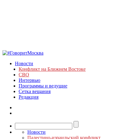
Новости
Конфликт на Ближнем Востоке
СВО
Интервью
Программы и ведущие
Сетка вещания
Редакция
Новости
Палестино-израильский конфликт