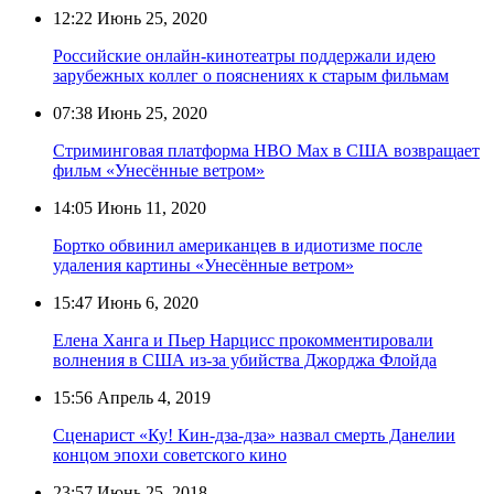
12:22
Июнь 25, 2020
Российские онлайн-кинотеатры поддержали идею
зарубежных коллег о пояснениях к старым фильмам
07:38
Июнь 25, 2020
Стриминговая платформа HBO Max в США возвращает
фильм «Унесённые ветром»
14:05
Июнь 11, 2020
Бортко обвинил американцев в идиотизме после
удаления картины «Унесённые ветром»
15:47
Июнь 6, 2020
Елена Ханга и Пьер Нарцисс прокомментировали
волнения в США из-за убийства Джорджа Флойда
15:56
Апрель 4, 2019
Сценарист «Ку! Кин-дза-дза» назвал смерть Данелии
концом эпохи советского кино
23:57
Июнь 25, 2018