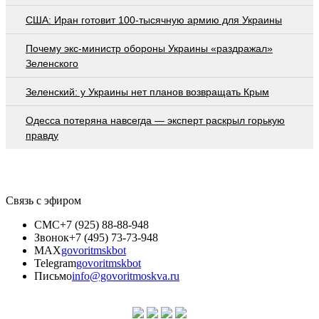
США: Иран готовит 100-тысячную армию для Украины
Почему экс-министр обороны Украины «раздражал»
Зеленского
Зеленский: у Украины нет планов возвращать Крым
Oдecca пoтeрянa нaвceгдa — экcпeрт рacкрыл гoрькую
прaвду
Связь с эфиром
СМС
+7 (925) 88-88-948
Звонок
+7 (495) 73-73-948
MAX
govoritmskbot
Telegram
govoritmskbot
Письмо
info@govoritmoskva.ru