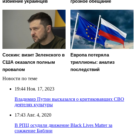
избиение украинцев
грозное обещание
Соскин: визит Зеленского в
Европа потеряла
США оказался полным
триллионы: анализ
провалом
последствий
Новости по теме
19:44
Ноя. 17, 2023
Владимир Путин высказался о критиковавших СВО
деятелях культуры
17:43
Авг. 4, 2020
В РПЦ осудили движение Black Lives Matter за
сожжение Библии