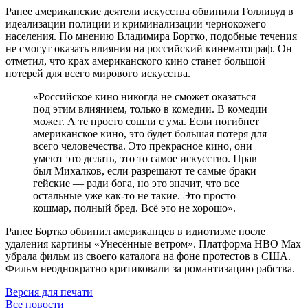
Ранее американские деятели искусства обвинили Голливуд в
идеализации полиции и криминализации чернокожего
населения. По мнению Владимира Бортко, подобные течения
не смогут оказать влияния на российский кинематограф. Он
отметил, что крах американского кино станет большой
потерей для всего мирового искусства.
«Российское кино никогда не сможет оказаться
под этим влиянием, только в комедии. В комедии
может. А те просто сошли с ума. Если погибнет
американское кино, это будет большая потеря для
всего человечества. Это прекрасное кино, они
умеют это делать, это то самое искусство. Прав
был Михалков, если разрешают те самые браки
гейские — ради бога, но это значит, что все
остальные уже как-то не такие. Это просто
кошмар, полный бред. Всё это не хорошо».
Ранее Бортко обвинил американцев в идиотизме после
удаления картины «Унесённые ветром». Платформа HBO Max
убрала фильм из своего каталога на фоне протестов в США.
Фильм неоднократно критиковали за романтизацию рабства.
Версия для печати
Все новости