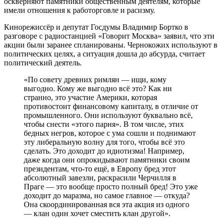
оскверняют памятники общественным деятелям, которые
имели отношения к работорговле и расизму.
Кинорежиссёр и депутат Госдумы Владимир Бортко в
разговоре с радиостанцией «Говорит Москва» заявил, что эти
акции были заранее спланированы. Чернокожих используют в
политических целях, а ситуация дошла до абсурда, считает
политический деятель.
«По совету древних римлян — ищи, кому
выгодно. Кому же выгодно всё это? Как ни
странно, это участие Америки, которая
противостоит финансовому капиталу, в отличие от
промышленного. Они используют буквально всё,
чтобы снести «этого парня». В том числе, этих
бедных негров, которое с ума сошли и поднимают
эту либеральную волну для того, чтобы всё это
сделать. Это доходит до идиотизма! Например,
даже когда они опрокидывают памятники своим
президентам, что-то ещё, в Европу бред этот
абсолютный завезли, раскрасили Черчилля в
Праге — это вообще просто полный бред! Это уже
доходит до маразма, но самое главное — откуда?
Она скоординированная вся эта акция из одного
— клан один хочет сместить клан другой».